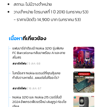
สถานะ ไม่มีวางจำหน่าย
วางจำหน่าย ไตรมาสที่ 1 ปี 2010 (มกราคม 53)
- ราคาเปิดตัว 14,900 บาท (มกราคม 53)
เนื้อหา
ที่เกี่ยวข้อง
แฟนบาร์ซ่าต้องมี Nokia 3210 รุ่นพิเศษ
FC Barcelona กลับมาพร้อม AI และลาย
สโมสร
สมาร์ทโฟน
| 5 ส.ค. 68
โบกมือลา! Nokia แบรนด์ที่คุณคุ้นเคย
กำลังจางหายไป...แผนต่อไปคืออะไร?
สมาร์ทโฟน
| 16 ส.ค. 67
Nokia 3210 และ Nokia 215 เวอร์ชั่นปี
2024 อัพเกรดฟีเจอร์ใหม่ เล่นยูทูป ท่องโซ
เชียล