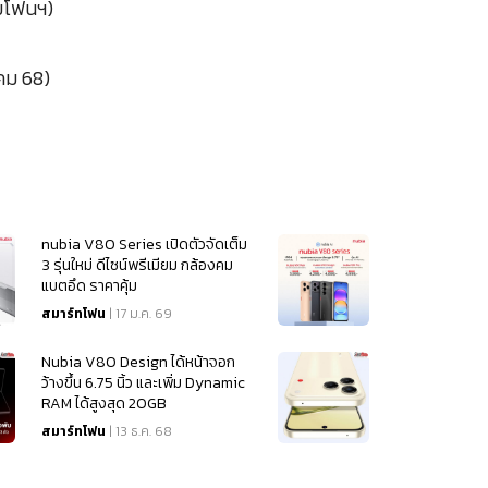
ามโฟนฯ)
าคม 68)
nubia V80 Series เปิดตัวจัดเต็ม
3 รุ่นใหม่ ดีไซน์พรีเมียม กล้องคม
แบตอึด ราคาคุ้ม
สมาร์ทโฟน
| 17 ม.ค. 69
Nubia V80 Design ได้หน้าจอก
ว้างขึ้น 6.75 นิ้ว และเพิ่ม Dynamic
RAM ได้สูงสุด 20GB
สมาร์ทโฟน
| 13 ธ.ค. 68