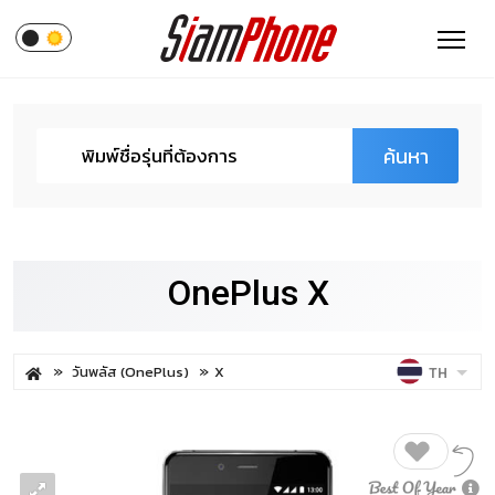
ค้นหา
OnePlus X
วันพลัส (OnePlus)
X
TH