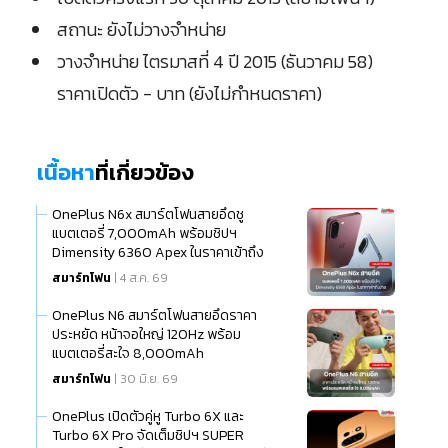
สถานะ ยังไม่วางจำหน่าย
วางจำหน่าย ไตรมาสที่ 4 ปี 2015 (ธันวาคม 58)
ราคาเปิดตัว - บาท (ยังไม่กำหนดราคา)
เนื้อหา
ที่เกี่ยวข้อง
OnePlus N6x สมาร์ตโฟนสายอึดชู
แบตเตอรี่ 7,000mAh พร้อมชิปฯ
Dimensity 6360 Apex ในราคาเข้าถึง
ง่าย
สมาร์ทโฟน
| 4 ส.ค. 69
OnePlus N6 สมาร์ตโฟนสายอึดราคา
ประหยัด หน้าจอใหญ่ 120Hz พร้อม
แบตเตอรี่สะใจ 8,000mAh
สมาร์ทโฟน
| 30 มิ.ย. 69
OnePlus เปิดตัวคู่หู Turbo 6X และ
Turbo 6X Pro จัดเต็มชิปฯ SUPER