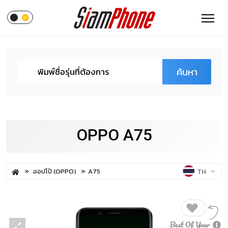
ค้นหา
OPPO A75
ออปโป้ (OPPO)
A75
TH