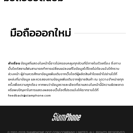
มือถือออกใหม่
คำเตือน
ข้อมูลที่แสดงในหน้านี้อาจไม่ครอบคลุมทุกส่วนที่มีภายในตัวเครื่อง ซึ่งทาง
เว็บไซต์สยามโฟนสามารถทำการเปลี่ยนแปลงแก้ไขข้อมูลได้โดยไม่ต้องแจ้งให้ทราบ
ล่วงหน้า ผู้อ่านควรศึกษาข้อมูลเพิ่มเติมจากเว็บไซต์ผู้ผลิตสินค้าโดยเข้าไปอ่านได้ที่
แหล่งที่มาข้อมูล
และควรสอบถามข้อมูลเพิ่มเติมจากผู้ขายสินค้า ณ จุดวางจำหน่ายทุก
ครั้งเพื่อความถูกต้อง หากพบว่าข้อมูลรายละเอียดที่เราแสดงในหน้านี้มีความผิดพลาด
หรือพบปัญหาในการแสดงผลของเว็บไซต์โปรดแจ้งให้เราทราบได้ที่
feedback@siamphone.com
© 2001-2026 SIAMPHONE DOT COM COMPANY LIMITED. ALL RIGHTS RESERVED.