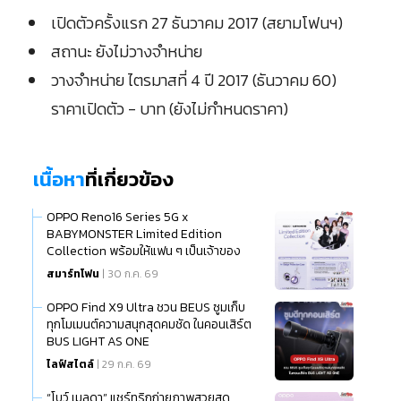
เปิดตัวครั้งแรก 27 ธันวาคม 2017 (สยามโฟนฯ)
สถานะ ยังไม่วางจำหน่าย
วางจำหน่าย ไตรมาสที่ 4 ปี 2017 (ธันวาคม 60)
ราคาเปิดตัว - บาท (ยังไม่กำหนดราคา)
เนื้อหา
ที่เกี่ยวข้อง
OPPO Reno16 Series 5G x
BABYMONSTER Limited Edition
Collection พร้อมให้แฟน ๆ เป็นเจ้าของ
แล้ว
สมาร์ทโฟน
| 30 ก.ค. 69
OPPO Find X9 Ultra ชวน BEUS ซูมเก็บ
ทุกโมเมนต์ความสนุกสุดคมชัด ในคอนเสิร์ต
BUS LIGHT AS ONE
ไลฟ์สไตล์
| 29 ก.ค. 69
“โบว์ เมลดา” แชร์ทริกถ่ายภาพสวยสุด