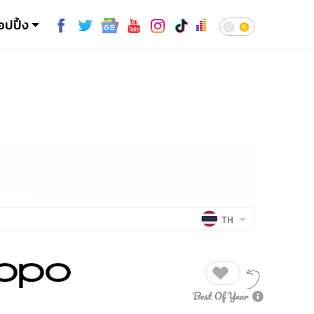
อปปิ้ง
TH