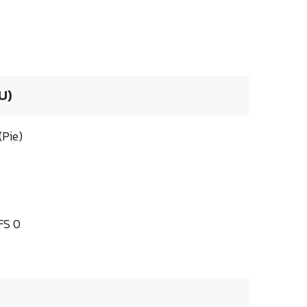
U)
(Pie)
FS 0