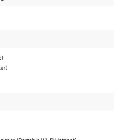
t)
er)