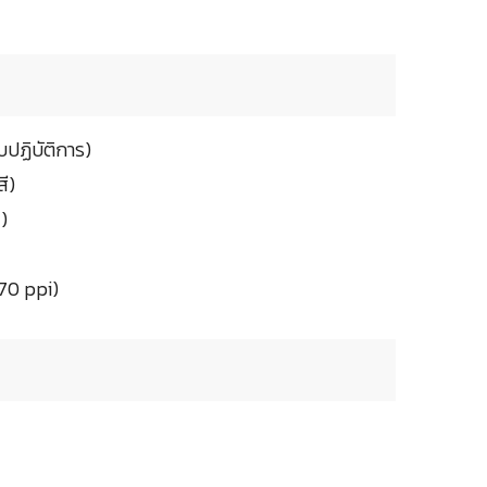
ปฏิบัติการ)
ี)
)
70 ppi)