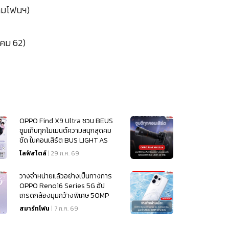
ยามโฟนฯ)
าคม 62)
OPPO Find X9 Ultra ชวน BEUS
ซูมเก็บทุกโมเมนต์ความสนุกสุดคม
ชัด ในคอนเสิร์ต BUS LIGHT AS
ONE
ไลฟ์สไตล์
| 29 ก.ค. 69
วางจำหน่ายแล้วอย่างเป็นทางการ
OPPO Reno16 Series 5G อัป
เกรดกล้องมุมกว้างพิเศษ 50MP
กว้าง 0.6x
สมาร์ทโฟน
| 7 ก.ค. 69