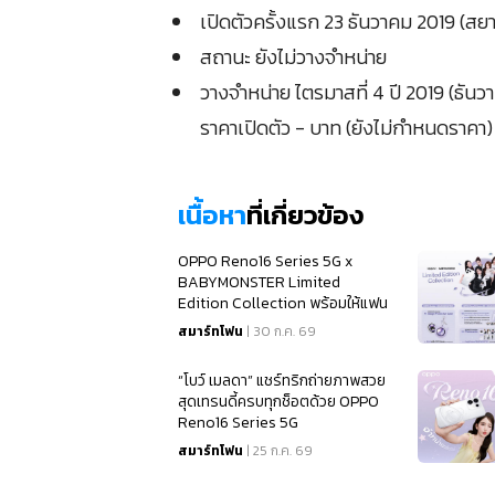
เปิดตัวครั้งแรก 23 ธันวาคม 2019 (ส
สถานะ ยังไม่วางจำหน่าย
วางจำหน่าย ไตรมาสที่ 4 ปี 2019 (ธันว
ราคาเปิดตัว - บาท (ยังไม่กำหนดราคา)
เนื้อหา
ที่เกี่ยวข้อง
OPPO Reno16 Series 5G x
BABYMONSTER Limited
Edition Collection พร้อมให้แฟน
ๆ เป็นเจ้าของแล้ว
สมาร์ทโฟน
| 30 ก.ค. 69
“โบว์ เมลดา” แชร์ทริกถ่ายภาพสวย
สุดเทรนดี้ครบทุกช็อตด้วย OPPO
Reno16 Series 5G
สมาร์ทโฟน
| 25 ก.ค. 69