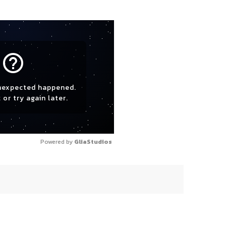
help_outline
nexpected happened.
 or try again later.
Powered by 
GliaStudios