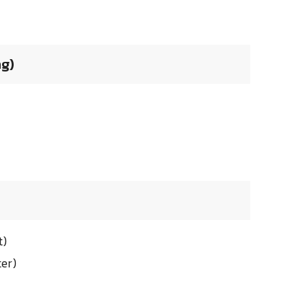
ng)
t)
er)