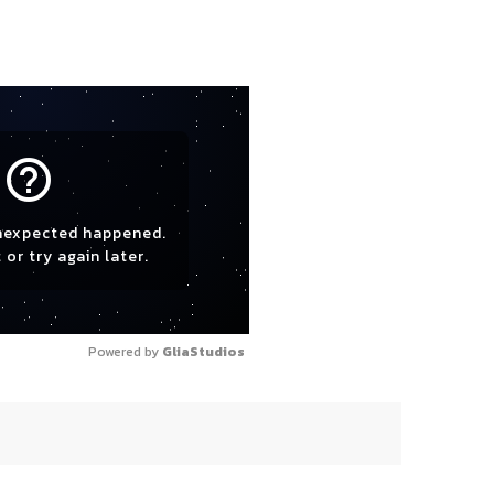
help_outline
nexpected happened.
 or try again later.
Powered by 
GliaStudios