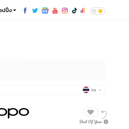
อปปิ้ง
TH