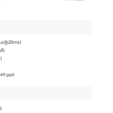
ปฏิบัติการ)
สี)
)
411 ppi)
6