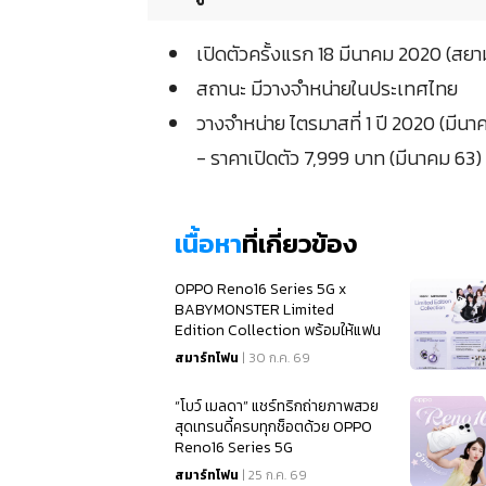
เปิดตัวครั้งแรก 18 มีนาคม 2020 (สย
สถานะ มีวางจำหน่ายในประเทศไทย
วางจำหน่าย ไตรมาสที่ 1 ปี 2020 (มีนา
- ราคาเปิดตัว 7,999 บาท (มีนาคม 63)
เนื้อหา
ที่เกี่ยวข้อง
OPPO Reno16 Series 5G x
BABYMONSTER Limited
Edition Collection พร้อมให้แฟน
ๆ เป็นเจ้าของแล้ว
สมาร์ทโฟน
| 30 ก.ค. 69
“โบว์ เมลดา” แชร์ทริกถ่ายภาพสวย
สุดเทรนดี้ครบทุกช็อตด้วย OPPO
Reno16 Series 5G
สมาร์ทโฟน
| 25 ก.ค. 69