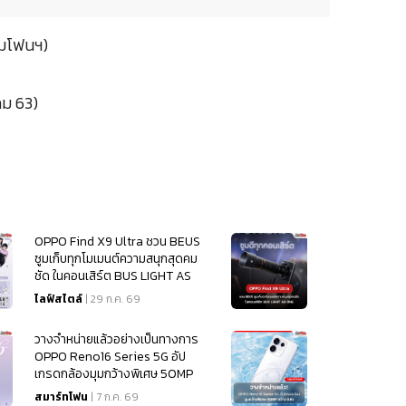
ามโฟนฯ)
คม 63)
OPPO Find X9 Ultra ชวน BEUS
ซูมเก็บทุกโมเมนต์ความสนุกสุดคม
ชัด ในคอนเสิร์ต BUS LIGHT AS
ONE
ไลฟ์สไตล์
| 29 ก.ค. 69
วางจำหน่ายแล้วอย่างเป็นทางการ
OPPO Reno16 Series 5G อัป
เกรดกล้องมุมกว้างพิเศษ 50MP
กว้าง 0.6x
สมาร์ทโฟน
| 7 ก.ค. 69