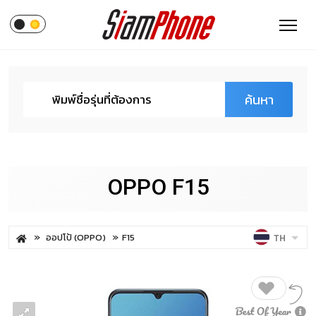
ค้นหา
OPPO F15
ออปโป้ (OPPO)
F15
TH