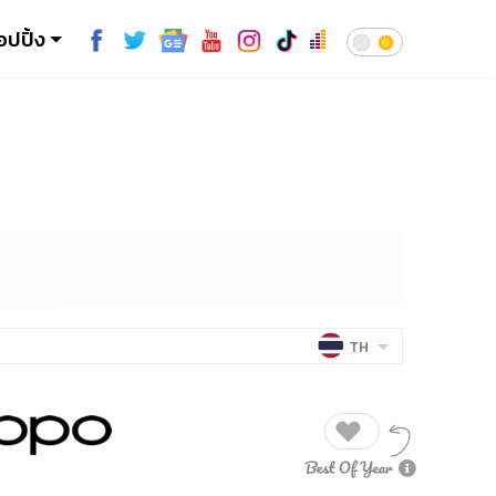
อปปิ้ง
TH