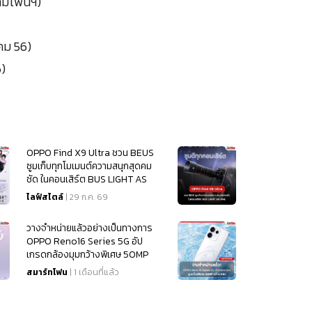
ยามโฟนฯ)
าคม 56)
6)
OPPO Find X9 Ultra ชวน BEUS
ซูมเก็บทุกโมเมนต์ความสนุกสุดคม
ชัด ในคอนเสิร์ต BUS LIGHT AS
ONE
ไลฟ์สไตล์
| 29 ก.ค. 69
วางจำหน่ายแล้วอย่างเป็นทางการ
OPPO Reno16 Series 5G อัป
เกรดกล้องมุมกว้างพิเศษ 50MP
กว้าง 0.6x
สมาร์ทโฟน
| 1 เดือนที่แล้ว