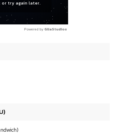
 or try again later.
Powered by 
GliaStudios
U)
andwich)