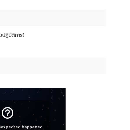
ปฏิบัติการ)
help_outline
nexpected happened.