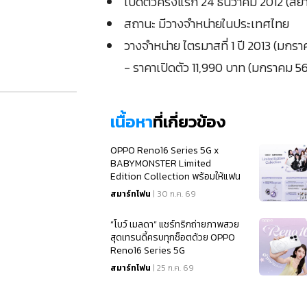
เปิดตัวครั้งแรก 24 ธันวาคม 2012 (ส
สถานะ มีวางจำหน่ายในประเทศไทย
วางจำหน่าย ไตรมาสที่ 1 ปี 2013 (มกร
- ราคาเปิดตัว 11,990 บาท (มกราคม 5
เนื้อหา
ที่เกี่ยวข้อง
OPPO Reno16 Series 5G x
BABYMONSTER Limited
Edition Collection พร้อมให้แฟน
ๆ เป็นเจ้าของแล้ว
สมาร์ทโฟน
| 30 ก.ค. 69
“โบว์ เมลดา” แชร์ทริกถ่ายภาพสวย
สุดเทรนดี้ครบทุกช็อตด้วย OPPO
Reno16 Series 5G
สมาร์ทโฟน
| 25 ก.ค. 69