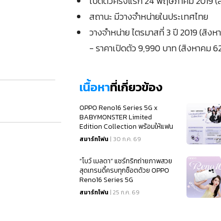
เปิดตัวครั้งแรก 24 พฤษภาคม 2019 
สถานะ มีวางจำหน่ายในประเทศไทย
วางจำหน่าย ไตรมาสที่ 3 ปี 2019 (สิงห
- ราคาเปิดตัว 9,990 บาท (สิงหาคม 6
เนื้อหา
ที่เกี่ยวข้อง
OPPO Reno16 Series 5G x
BABYMONSTER Limited
Edition Collection พร้อมให้แฟน
ๆ เป็นเจ้าของแล้ว
สมาร์ทโฟน
| 30 ก.ค. 69
“โบว์ เมลดา” แชร์ทริกถ่ายภาพสวย
สุดเทรนดี้ครบทุกช็อตด้วย OPPO
Reno16 Series 5G
สมาร์ทโฟน
| 25 ก.ค. 69