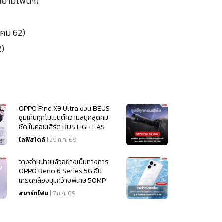
(สยามโฟนฯ)
าคม 62)
2)
OPPO Find X9 Ultra ชวน BEUS
ซูมเก็บทุกโมเมนต์ความสนุกสุดคม
ชัด ในคอนเสิร์ต BUS LIGHT AS
ONE
ไลฟ์สไตล์
| 29 ก.ค. 69
วางจำหน่ายแล้วอย่างเป็นทางการ
OPPO Reno16 Series 5G อัป
เกรดกล้องมุมกว้างพิเศษ 50MP
กว้าง 0.6x
สมาร์ทโฟน
| 7 ก.ค. 69