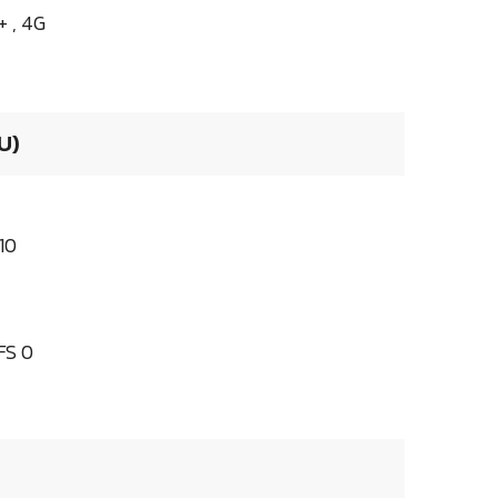
+ , 4G
U)
10
FS 0