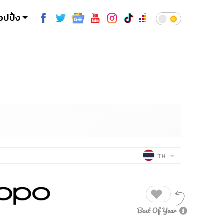
อปปิ้ง
TH