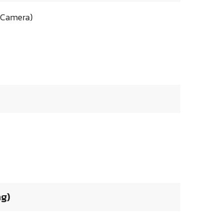
l Camera)
ng)