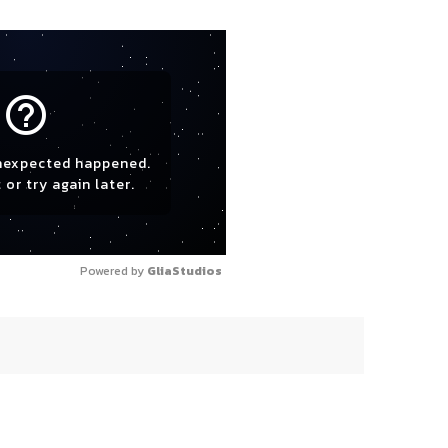
help_outline
nexpected happened.
 or try again later.
Powered by 
GliaStudios