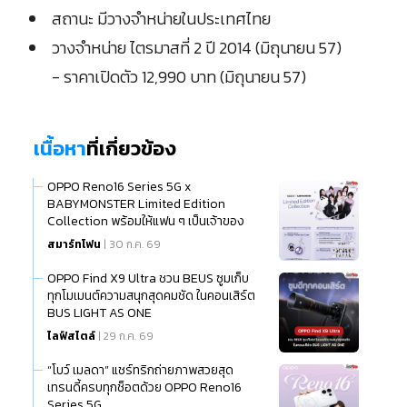
สถานะ มีวางจำหน่ายในประเทศไทย
วางจำหน่าย ไตรมาสที่ 2 ปี 2014 (มิถุนายน 57)
- ราคาเปิดตัว 12,990 บาท (มิถุนายน 57)
เนื้อหา
ที่เกี่ยวข้อง
OPPO Reno16 Series 5G x
BABYMONSTER Limited Edition
Collection พร้อมให้แฟน ๆ เป็นเจ้าของ
แล้ว
สมาร์ทโฟน
| 30 ก.ค. 69
OPPO Find X9 Ultra ชวน BEUS ซูมเก็บ
ทุกโมเมนต์ความสนุกสุดคมชัด ในคอนเสิร์ต
BUS LIGHT AS ONE
ไลฟ์สไตล์
| 29 ก.ค. 69
“โบว์ เมลดา” แชร์ทริกถ่ายภาพสวยสุด
เทรนดี้ครบทุกช็อตด้วย OPPO Reno16
Series 5G