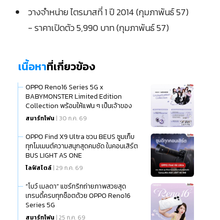
วางจำหน่าย ไตรมาสที่ 1 ปี 2014 (กุมภาพันธ์ 57)
- ราคาเปิดตัว 5,990 บาท (กุมภาพันธ์ 57)
เนื้อหา
ที่เกี่ยวข้อง
OPPO Reno16 Series 5G x
BABYMONSTER Limited Edition
Collection พร้อมให้แฟน ๆ เป็นเจ้าของ
แล้ว
สมาร์ทโฟน
| 30 ก.ค. 69
OPPO Find X9 Ultra ชวน BEUS ซูมเก็บ
ทุกโมเมนต์ความสนุกสุดคมชัด ในคอนเสิร์ต
BUS LIGHT AS ONE
ไลฟ์สไตล์
| 29 ก.ค. 69
“โบว์ เมลดา” แชร์ทริกถ่ายภาพสวยสุด
เทรนดี้ครบทุกช็อตด้วย OPPO Reno16
Series 5G
สมาร์ทโฟน
| 25 ก.ค. 69