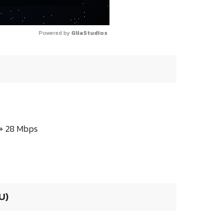
Powered by 
GliaStudios
A+ 28 Mbps
U)