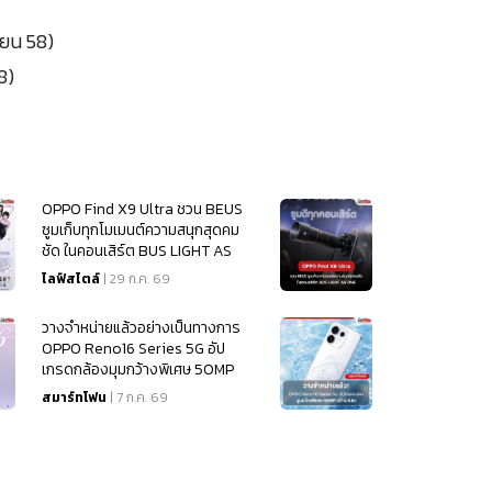
ายน 58)
8)
OPPO Find X9 Ultra ชวน BEUS
ซูมเก็บทุกโมเมนต์ความสนุกสุดคม
ชัด ในคอนเสิร์ต BUS LIGHT AS
ONE
ไลฟ์สไตล์
| 29 ก.ค. 69
วางจำหน่ายแล้วอย่างเป็นทางการ
OPPO Reno16 Series 5G อัป
เกรดกล้องมุมกว้างพิเศษ 50MP
กว้าง 0.6x
สมาร์ทโฟน
| 7 ก.ค. 69