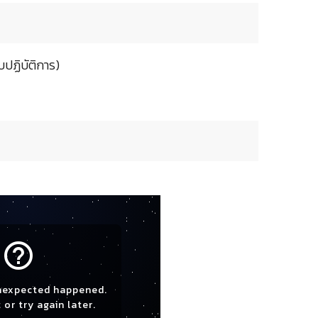
ปฏิบัติการ)
help_outline
nexpected happened.
 or try again later.