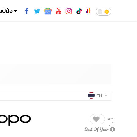
อปปิ้ง
TH