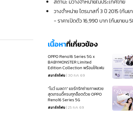
สถานะ มีวางจำหน่ายในประเทศไทย
วางจำหน่าย ไตรมาสที่ 3 ปี 2015 (กันย
- ราคาเปิดตัว 16,990 บาท (กันยายน 5
เนื้อหา
ที่เกี่ยวข้อง
OPPO Reno16 Series 5G x
BABYMONSTER Limited
Edition Collection พร้อมให้แฟน
ๆ เป็นเจ้าของแล้ว
สมาร์ทโฟน
| 30 ก.ค. 69
“โบว์ เมลดา” แชร์ทริกถ่ายภาพสวย
สุดเทรนดี้ครบทุกช็อตด้วย OPPO
Reno16 Series 5G
สมาร์ทโฟน
| 25 ก.ค. 69