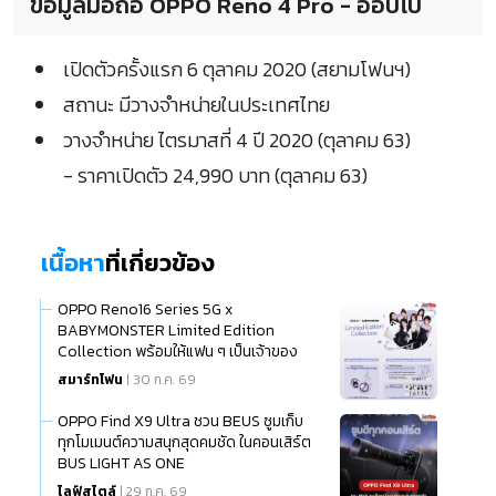
ข้อมูลมือถือ OPPO Reno 4 Pro - ออปโป้
เปิดตัวครั้งแรก 6 ตุลาคม 2020 (สยามโฟนฯ)
สถานะ มีวางจำหน่ายในประเทศไทย
วางจำหน่าย ไตรมาสที่ 4 ปี 2020 (ตุลาคม 63)
- ราคาเปิดตัว 24,990 บาท (ตุลาคม 63)
เนื้อหา
ที่เกี่ยวข้อง
OPPO Reno16 Series 5G x
BABYMONSTER Limited Edition
Collection พร้อมให้แฟน ๆ เป็นเจ้าของ
แล้ว
สมาร์ทโฟน
| 30 ก.ค. 69
OPPO Find X9 Ultra ชวน BEUS ซูมเก็บ
ทุกโมเมนต์ความสนุกสุดคมชัด ในคอนเสิร์ต
BUS LIGHT AS ONE
ไลฟ์สไตล์
| 29 ก.ค. 69