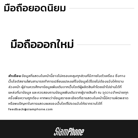
มือถือยอดนิยม
มือถือออกใหม่
คำเตือน
ข้อมูลที่แสดงในหน้านี้อาจไม่ครอบคลุมทุกส่วนที่มีภายในตัวเครื่อง ซึ่งทาง
เว็บไซต์สยามโฟนสามารถทำการเปลี่ยนแปลงแก้ไขข้อมูลได้โดยไม่ต้องแจ้งให้ทราบ
ล่วงหน้า ผู้อ่านควรศึกษาข้อมูลเพิ่มเติมจากเว็บไซต์ผู้ผลิตสินค้าโดยเข้าไปอ่านได้ที่
แหล่งที่มาข้อมูล
และควรสอบถามข้อมูลเพิ่มเติมจากผู้ขายสินค้า ณ จุดวางจำหน่ายทุก
ครั้งเพื่อความถูกต้อง หากพบว่าข้อมูลรายละเอียดที่เราแสดงในหน้านี้มีความผิดพลาด
หรือพบปัญหาในการแสดงผลของเว็บไซต์โปรดแจ้งให้เราทราบได้ที่
feedback@siamphone.com