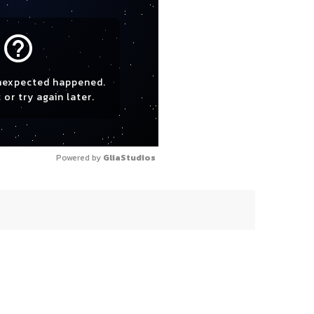
help_outline
nexpected happened.
 or try again later.
Powered by 
GliaStudios