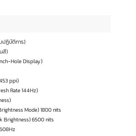
ปฏิบัติการ)
นสี)
unch-Hole Display)
453 ppi)
fresh Rate 144Hz)
ness)
 Brightness Mode) 1800 nits
k Brightness) 6500 nits
4608Hz