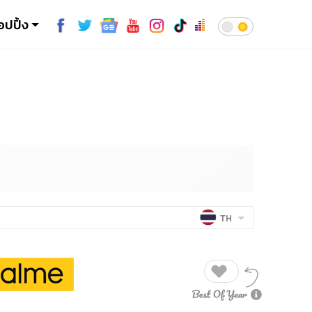
อปปิ้ง
TH