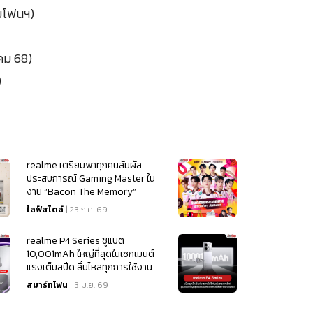
ามโฟนฯ)
าคม 68)
)
realme เตรียมพาทุกคนสัมผัส
ประสบการณ์ Gaming Master ใน
งาน “Bacon The Memory”
ไลฟ์สไตล์
| 23 ก.ค. 69
realme P4 Series ชูแบต
10,001mAh ใหญ่ที่สุดในเซกเมนต์
แรงเต็มสปีด ลื่นไหลทุกการใช้งาน
เริ่มต้น 4,499
สมาร์ทโฟน
| 3 มิ.ย. 69