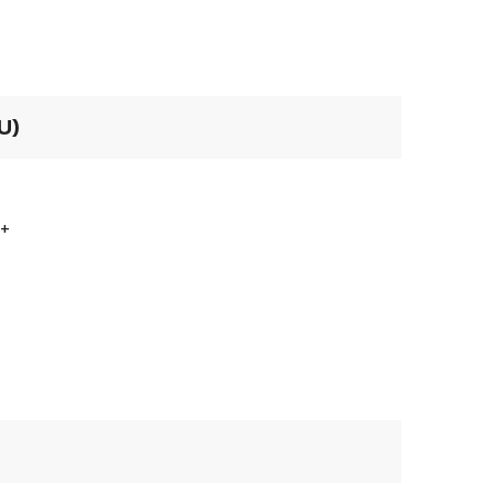
U)
0+