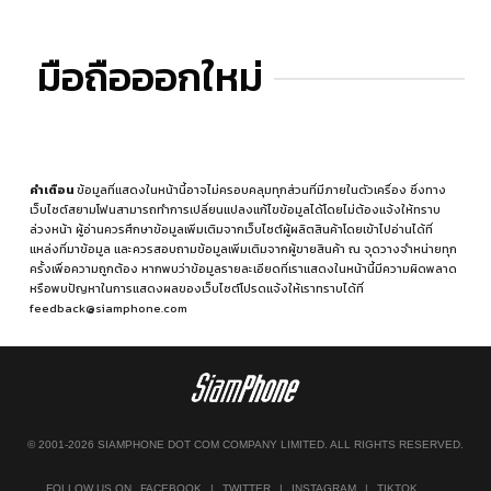
มือถือออกใหม่
คำเตือน
ข้อมูลที่แสดงในหน้านี้อาจไม่ครอบคลุมทุกส่วนที่มีภายในตัวเครื่อง ซึ่งทาง
เว็บไซต์สยามโฟนสามารถทำการเปลี่ยนแปลงแก้ไขข้อมูลได้โดยไม่ต้องแจ้งให้ทราบ
ล่วงหน้า ผู้อ่านควรศึกษาข้อมูลเพิ่มเติมจากเว็บไซต์ผู้ผลิตสินค้าโดยเข้าไปอ่านได้ที่
แหล่งที่มาข้อมูล
และควรสอบถามข้อมูลเพิ่มเติมจากผู้ขายสินค้า ณ จุดวางจำหน่ายทุก
ครั้งเพื่อความถูกต้อง หากพบว่าข้อมูลรายละเอียดที่เราแสดงในหน้านี้มีความผิดพลาด
หรือพบปัญหาในการแสดงผลของเว็บไซต์โปรดแจ้งให้เราทราบได้ที่
feedback@siamphone.com
© 2001-2026 SIAMPHONE DOT COM COMPANY LIMITED. ALL RIGHTS RESERVED.
FOLLOW US ON
FACEBOOK
|
TWITTER
|
INSTAGRAM
|
TIKTOK