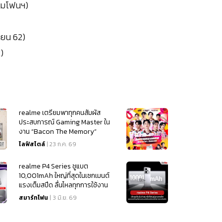
ยามโฟนฯ)
นายน 62)
)
realme เตรียมพาทุกคนสัมผัส
ประสบการณ์ Gaming Master ใน
งาน “Bacon The Memory”
ไลฟ์สไตล์
| 23 ก.ค. 69
realme P4 Series ชูแบต
10,001mAh ใหญ่ที่สุดในเซกเมนต์
แรงเต็มสปีด ลื่นไหลทุกการใช้งาน
เริ่มต้น 4,499
สมาร์ทโฟน
| 3 มิ.ย. 69