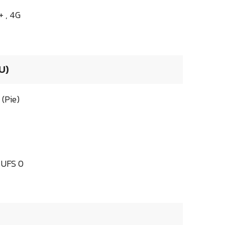
+ , 4G
U)
(Pie)
 UFS 0