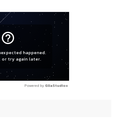
help_outline
nexpected happened.
 or try again later.
Powered by 
GliaStudios