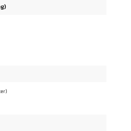
ng)
er)