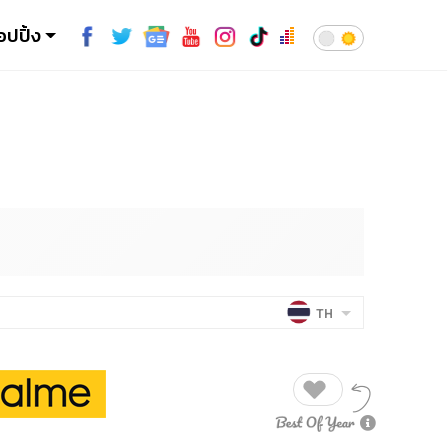
อปปิ้ง
TH