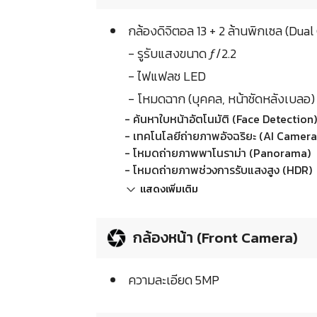
กล้องดิจิตอล 13 + 2 ล้านพิกเซล (Dua
- รูรับแสงขนาด ƒ/2.2
- ไฟแฟลช LED
- โหมดฉาก (บุคคล, หน้าชัดหลังเบลอ)
- ค้นหาใบหน้าอัตโนมัติ (Face Detection)
- เทคโนโลยีถ่ายภาพอัจฉริยะ (AI Camera
- โหมดถ่ายภาพพาโนราม่า (Panorama)
- โหมดถ่ายภาพช่วงการรับแสงสูง (HDR)
แสดงเพิ่มเติม
กล้องหน้า (Front Camera)
ความละเอียด 5MP