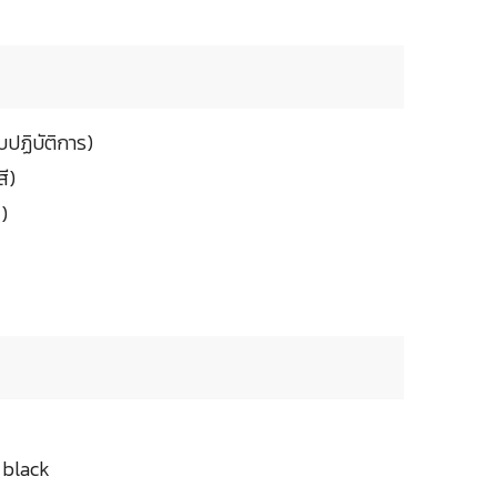
ปฏิบัติการ)
ี)
)
d black