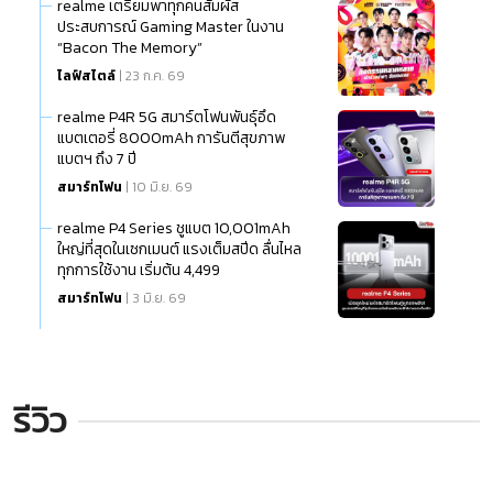
realme เตรียมพาทุกคนสัมผัส
ประสบการณ์ Gaming Master ในงาน
“Bacon The Memory”
ไลฟ์สไตล์
| 23 ก.ค. 69
realme P4R 5G สมาร์ตโฟนพันธุ์อึด
แบตเตอรี่ 8000mAh การันตีสุขภาพ
แบตฯ ถึง 7 ปี
สมาร์ทโฟน
| 10 มิ.ย. 69
realme P4 Series ชูแบต 10,001mAh
ใหญ่ที่สุดในเซกเมนต์ แรงเต็มสปีด ลื่นไหล
ทุกการใช้งาน เริ่มต้น 4,499
สมาร์ทโฟน
| 3 มิ.ย. 69
รีวิว