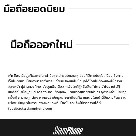
มือถือยอดนิยม
มือถือออกใหม่
คำเตือน
ข้อมูลที่แสดงในหน้านี้อาจไม่ครอบคลุมทุกส่วนที่มีภายในตัวเครื่อง ซึ่งทาง
เว็บไซต์สยามโฟนสามารถทำการเปลี่ยนแปลงแก้ไขข้อมูลได้โดยไม่ต้องแจ้งให้ทราบ
ล่วงหน้า ผู้อ่านควรศึกษาข้อมูลเพิ่มเติมจากเว็บไซต์ผู้ผลิตสินค้าโดยเข้าไปอ่านได้ที่
แหล่งที่มาข้อมูล
และควรสอบถามข้อมูลเพิ่มเติมจากผู้ขายสินค้า ณ จุดวางจำหน่ายทุก
ครั้งเพื่อความถูกต้อง หากพบว่าข้อมูลรายละเอียดที่เราแสดงในหน้านี้มีความผิดพลาด
หรือพบปัญหาในการแสดงผลของเว็บไซต์โปรดแจ้งให้เราทราบได้ที่
feedback@siamphone.com