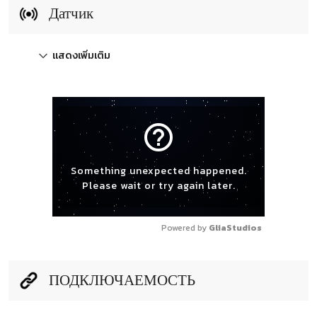
Датчик
แสดงเพิ่มเติม
help_outline
Something unexpected happened.
Please wait or try again later.
Powered by 
GliaStudios
ПОДКЛЮЧАЕМОСТЬ