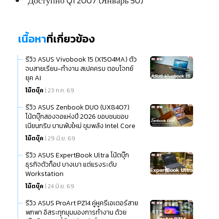
Доступно Q1 2007 (Январь 50)
เนื้อหา
ที่เกี่ยวข้อง
รีวิว ASUS Vivobook 15 (X1504MA) ตัว
จบสายเรียน-ทำงาน สเปคครบ ตอบโจทย์
ยุค AI
โน๊ตบุ๊ค
| 23 ก.ค. 69
รีวิว ASUS Zenbook DUO (UX8407)
โน้ตบุ๊กสองจอแห่งปี 2026 ขอบชนขอบ
เนียนกริบ บานพับใหม่ ขุมพลัง Intel Core
Ultra (Series 3)
โน๊ตบุ๊ค
| 29 มิ.ย. 69
รีวิว ASUS ExpertBook Ultra โน้ตบุ๊ก
ธุรกิจตัวท็อป บางเบา แต่แรงระดับ
Workstation
โน๊ตบุ๊ค
| 24 มิ.ย. 69
รีวิว ASUS ProArt PZ14 คู่หูครีเอเตอร์สาย
พกพา อิสระทุกมุมมองการทำงาน ด้วย