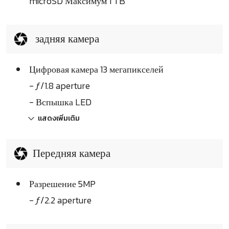
microSD Максимум 1 TB
задняя камера
Цифровая камера 13 мегапикселей
- ƒ/1.8 aperture
- Вспышка LED
แสดงเพิ่มเติม
Передняя камера
Разрешение 5MP
- ƒ/2.2 aperture