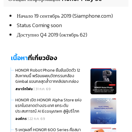
Начало 19 сентябрь 2019 (Siamphone.com)
Status Coming soon
Доступно Q4 2019 (октябрь 62)
เนื้อหา
ที่เกี่ยวข้อง
HONOR Robot Phone ยืนยันเปิดตัว 12
สิงหาคมนี้ พร้อมเผยนวัตกรรมกล้อง
Gimbal แขนกลสุดล้ำจากคลิปแกะกล่อง
สมาร์ทโฟน
| 31 ก.ค. 69
HONOR เปิด HONOR Alpha Store แห่ง
แรกในตลาดต่างประเทศ ยกระดับ
ประสบการณ์ AI Ecosystem สู่ผู้บริโภค
ไทย
องค์กร
| 22 ก.ค. 69
5 เหตุผลที่ HONOR 600 Series คือสมา