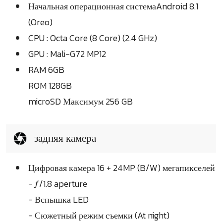
Начальная операционная системаAndroid 8.1
(Oreo)
CPU : Octa Core (8 Core) (2.4 GHz)
GPU : Mali-G72 MP12
RAM 6GB
ROM 128GB
microSD Максимум 256 GB
задняя камера
Цифровая камера 16 + 24MP (B/W) мегапикселей
- ƒ/1.8 aperture
- Вспышка LED
- Сюжетный режим съемки (At night)