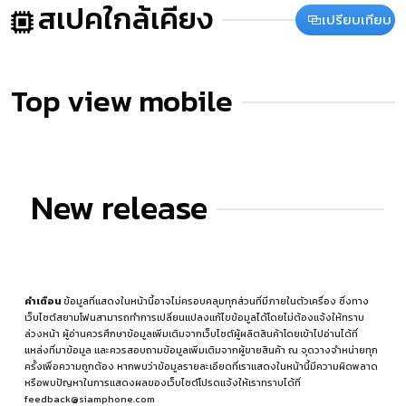
สเปคใกล้เคียง
เปรียบเทียบ
Top view mobile
New release
คำเตือน
ข้อมูลที่แสดงในหน้านี้อาจไม่ครอบคลุมทุกส่วนที่มีภายในตัวเครื่อง ซึ่งทาง
เว็บไซต์สยามโฟนสามารถทำการเปลี่ยนแปลงแก้ไขข้อมูลได้โดยไม่ต้องแจ้งให้ทราบ
ล่วงหน้า ผู้อ่านควรศึกษาข้อมูลเพิ่มเติมจากเว็บไซต์ผู้ผลิตสินค้าโดยเข้าไปอ่านได้ที่
แหล่งที่มาข้อมูล
และควรสอบถามข้อมูลเพิ่มเติมจากผู้ขายสินค้า ณ จุดวางจำหน่ายทุก
ครั้งเพื่อความถูกต้อง หากพบว่าข้อมูลรายละเอียดที่เราแสดงในหน้านี้มีความผิดพลาด
หรือพบปัญหาในการแสดงผลของเว็บไซต์โปรดแจ้งให้เราทราบได้ที่
feedback@siamphone.com