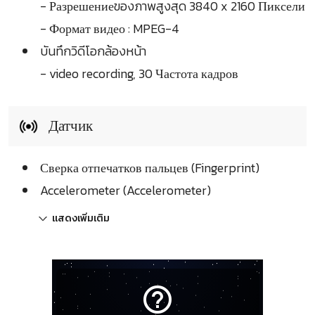
- Разрешениеของภาพสูงสุด 3840 x 2160 Пиксели
- Формат видео : MPEG-4
บันทึกวิดีโอกล้องหน้า
- video recording, 30 Частота кадров
Датчик
Сверка отпечатков пальцев (Fingerprint)
Accelerometer (Accelerometer)
แสดงเพิ่มเติม
help_outline