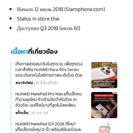
Начало 12 июль 2018 (Siamphone.com)
Status in store thai
Доступно Q3 2018 (июль 61)
เนื้อหา
ที่เกี่ยวข้อง
เก็บภาพสวยสมจริงในทุกระยะ เพื่อทุกช่วง
เวลาสำคัญ HUAWEI Pura 90s Series
ยกระดับเทคโนโลยีถ่ายภาพระดับโปร ด้วย
นวัตกรรมกล้องเก็บแสง เทเลโฟโต้มาโคร
สมาร์ทโฟน
| 15 ชั่วโมงที่แล้ว
และ AI อัจฉริยะ
HUAWEI MatePad Pro Max แท็บเล็ตคน
ทำงานยุคใหม่ ก้าวข้ามขีดจำกัดด้วย AI
อัจฉริยะ บนดีไซน์บางที่สุดในโลกเพียง
แท็บเล็ต
| 30 ก.ค. 69
HUAWEI MatePad 12X 2026 ดีไหม?
แท็บเล็ตจอใหญ่ 12 นิ้ว พร้อมคีย์บอร์ดและ