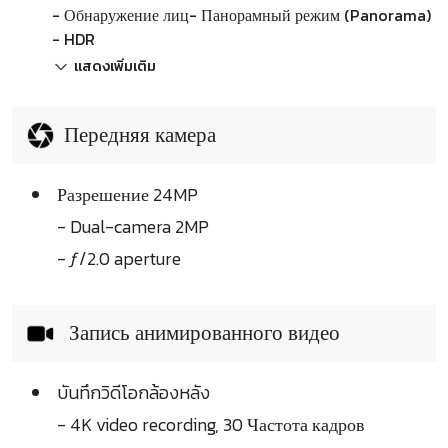
- Обнаружение лиц- Панорамный режим (Panorama)
- HDR
แสดงเพิ่มเติม
Передняя камера
Разрешение 24MP
- Dual-camera 2MP
- ƒ/2.0 aperture
Запись анимированного видео
บันทึกวิดีโอกล้องหลัง
- 4K video recording, 30 Частота кадров