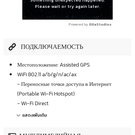
Something unexpected happened.
Please wait or try again later.
Powered by 
GliaStudios
ПОДКЛЮЧАЕМОСТЬ
Местоположение: Assisted GPS
WiFi 802.11 a/b/g/n/ac/ax
- Переносные точки доступа в Интернет
(Portable Wi-Fi Hotspot)
- Wi-Fi Direct
แสดงเพิ่มเติม