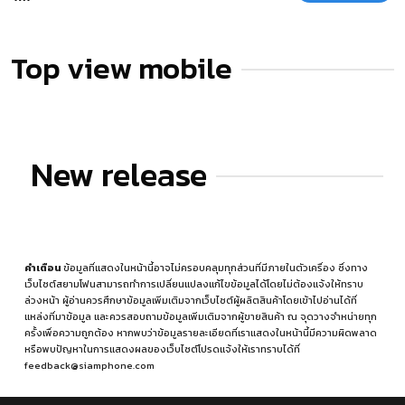
Top view mobile
New release
คำเตือน
ข้อมูลที่แสดงในหน้านี้อาจไม่ครอบคลุมทุกส่วนที่มีภายในตัวเครื่อง ซึ่งทาง
เว็บไซต์สยามโฟนสามารถทำการเปลี่ยนแปลงแก้ไขข้อมูลได้โดยไม่ต้องแจ้งให้ทราบ
ล่วงหน้า ผู้อ่านควรศึกษาข้อมูลเพิ่มเติมจากเว็บไซต์ผู้ผลิตสินค้าโดยเข้าไปอ่านได้ที่
แหล่งที่มาข้อมูล
และควรสอบถามข้อมูลเพิ่มเติมจากผู้ขายสินค้า ณ จุดวางจำหน่ายทุก
ครั้งเพื่อความถูกต้อง หากพบว่าข้อมูลรายละเอียดที่เราแสดงในหน้านี้มีความผิดพลาด
หรือพบปัญหาในการแสดงผลของเว็บไซต์โปรดแจ้งให้เราทราบได้ที่
feedback@siamphone.com