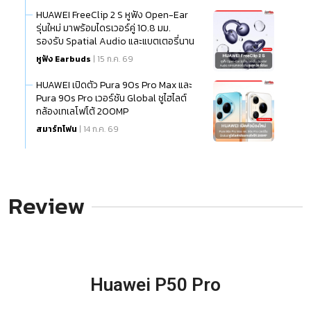
HUAWEI FreeClip 2 S หูฟัง Open-Ear
รุ่นใหม่ มาพร้อมไดรเวอร์คู่ 10.8 มม.
รองรับ Spatial Audio และแบตเตอรี่นาน
สูงสุด 38 ชั่วโมง
หูฟัง Earbuds
| 15 ก.ค. 69
HUAWEI เปิดตัว Pura 90s Pro Max และ
Pura 90s Pro เวอร์ชัน Global ชูไฮไลต์
กล้องเทเลโฟโต้ 200MP
สมาร์ทโฟน
| 14 ก.ค. 69
Review
Huawei P50 Pro