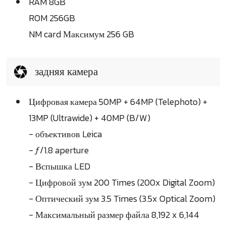
RAM 8GB
ROM 256GB
NM card Максимум 256 GB
задняя камера
Цифровая камера 50MP + 64MP (Telephoto) +
13MP (Ultrawide) + 40MP (B/W)
- объективов Leica
- ƒ/1.8 aperture
- Вспышка LED
- Цифровой зум 200 Times (200x Digital Zoom)
- Оптический зум 3.5 Times (3.5x Optical Zoom)
- Максимальный размер файла 8,192 x 6,144