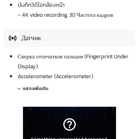
บันทึกวิดีโอกล้องหน้า
- 4K video recording, 30 Частота кадров
Датчик
Сверка отпечатков пальцев (Fingerprint Under
Display)
Accelerometer (Accelerometer)
แสดงเพิ่มเติม
help_outline