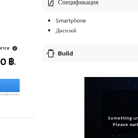
Спецификация
Smartphone
Дисплей
price
Build
0 ฿.
.siamphone.com
Something u
Please wait