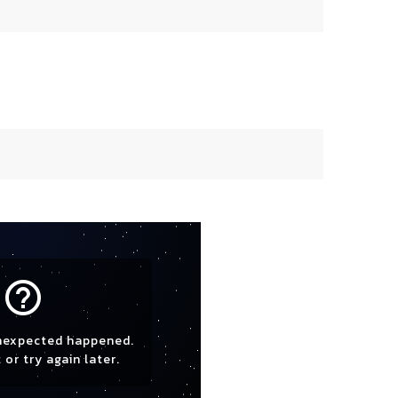
help_outline
nexpected happened.
 or try again later.