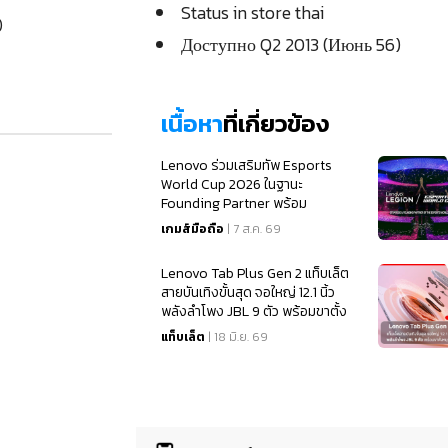
Status in store thai
)
Доступно Q2 2013 (Июнь 56)
เนื้อหา
ที่เกี่ยวข้อง
Lenovo ร่วมเสริมทัพ Esports
World Cup 2026 ในฐานะ
Founding Partner พร้อม
สนับสนุนเทคโนโลยีเกมมิ่งระดับโลก
เกมส์มือถือ
| 7 ส.ค. 69
Lenovo Tab Plus Gen 2 แท็บเล็ต
สายบันเทิงขั้นสุด จอใหญ่ 12.1 นิ้ว
พลังลำโพง JBL 9 ตัว พร้อมขาตั้ง
หมุนได้ 360 องศา
แท็บเล็ต
| 18 มิ.ย. 69