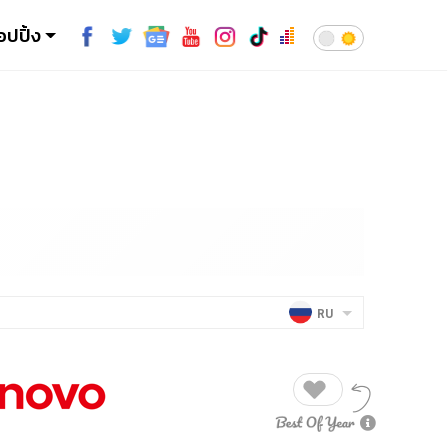
อปปิ้ง
RU