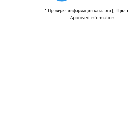
* Проверка информации каталога [
Прочт
- Approved information -