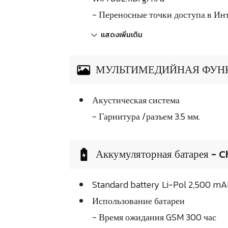
- Переносные точки доступа в Инт
แสดงเพิ่มเติม
МУЛЬТИМЕДИЙНАЯ ФУН
Акустическая система
- Гарнитура /разъем 3.5 мм.
Аккумуляторная батарея - C
Standard battery Li-Pol 2,500 mA
Использование батареи
- Время ожидания GSM 300 час