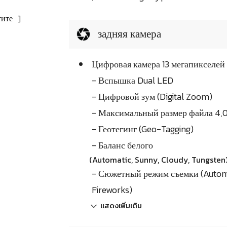
ите
]
задняя камера
Цифровая камера 13 мегапикселей
- Вспышка Dual LED
- Цифровой зум (Digital Zoom)
- Максимальный размер файла 4,0
- Геотегинг (Geo-Tagging)
- Баланс белого
(Automatic, Sunny, Cloudy, Tungsten
- Сюжетный режим съемки (Automati
Fireworks)
แสดงเพิ่มเติม