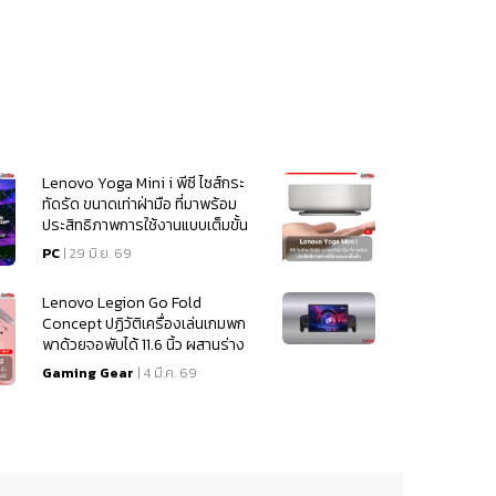
Lenovo Yoga Mini i พีซี ไซส์กระ
ทัดรัด ขนาดเท่าฝ่ามือ ที่มาพร้อม
ประสิทธิภาพการใช้งานแบบเต็มขั้น
PC
| 29 มิ.ย. 69
Lenovo Legion Go Fold
Concept ปฏิวัติเครื่องเล่นเกมพก
พาด้วยจอพับได้ 11.6 นิ้ว ผสานร่าง
เดสก์ท็อปในเครื่องเดียว
Gaming Gear
| 4 มี.ค. 69