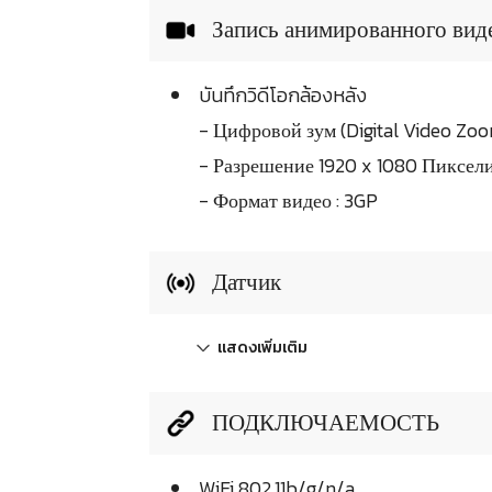
Запись анимированного вид
บันทึกวิดีโอกล้องหลัง
- Цифровой зум (Digital Video Zo
- Разрешение 1920 x 1080 Пиксел
- Формат видео : 3GP
Датчик
แสดงเพิ่มเติม
ПОДКЛЮЧАЕМОСТЬ
WiFi 802.11b/g/n/a