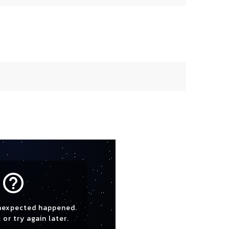
help_outline
nexpected happened.
 or try again later.