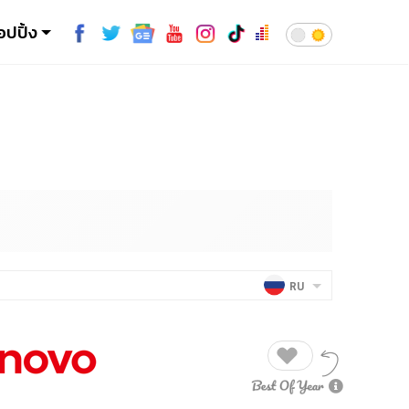
อปปิ้ง
RU