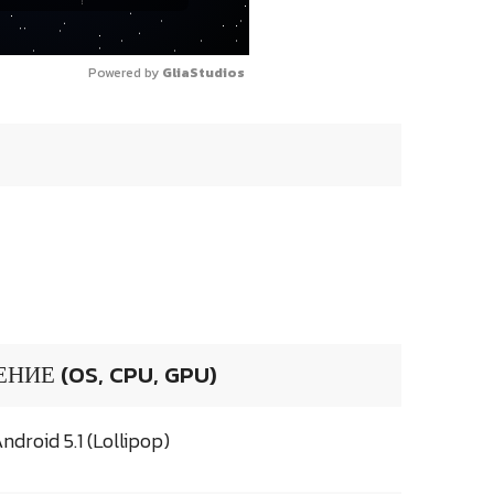
Powered by 
GliaStudios
ИЕ (OS, CPU, GPU)
droid 5.1 (Lollipop)