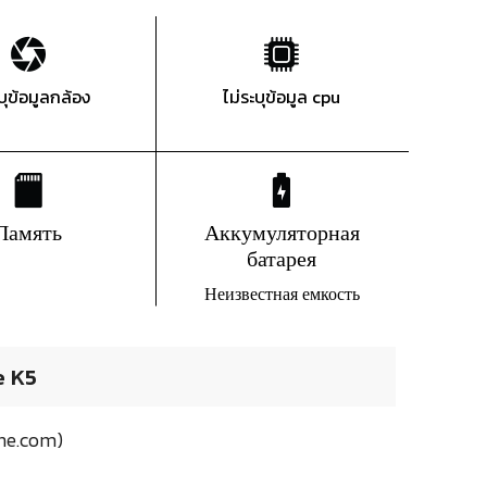
ะบุข้อมูลกล้อง
ไม่ระบุข้อมูล cpu
Память
Аккумуляторная
батарея
Неизвестная емкость
e K5
ne.com)