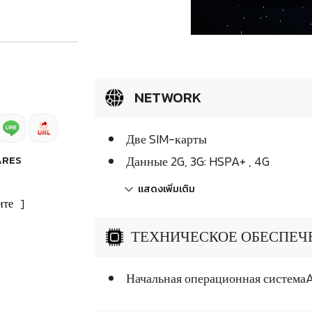
NETWORK
Две SIM-карты
ARES
Данные 2G, 3G: HSPA+ , 4G
แสดงเพิ่มเติม
ите
]
ТЕХНИЧЕСКОЕ ОБЕСПЕЧЕН
Начальная операционная системаAn