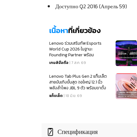
Доступно Q2 2016 (Апрель 59)
เนื้อหา
ที่เกี่ยวข้อง
Lenovo ร่วมเสริมทัพ Esports
World Cup 2026 ในฐานะ
Founding Partner พร้อม
สนับสนุนเทคโนโลยีเกมมิ่งระดับโลก
เกมส์มือถือ
| 7 ส.ค. 69
Lenovo Tab Plus Gen 2 แท็บเล็ต
สายบันเทิงขั้นสุด จอใหญ่ 12.1 นิ้ว
พลังลำโพง JBL 9 ตัว พร้อมขาตั้ง
หมุนได้ 360 องศา
แท็บเล็ต
| 18 มิ.ย. 69
Спецификация