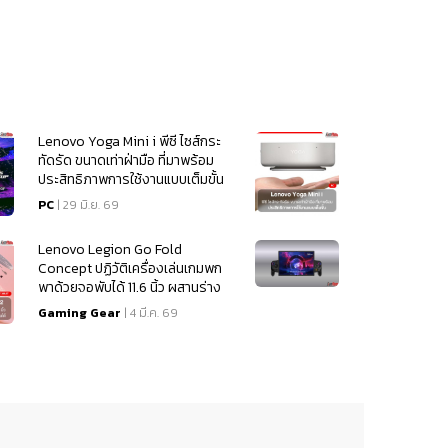
Lenovo Yoga Mini i พีซี ไซส์กระ
ทัดรัด ขนาดเท่าฝ่ามือ ที่มาพร้อม
ประสิทธิภาพการใช้งานแบบเต็มขั้น
PC
| 29 มิ.ย. 69
Lenovo Legion Go Fold
Concept ปฏิวัติเครื่องเล่นเกมพก
พาด้วยจอพับได้ 11.6 นิ้ว ผสานร่าง
เดสก์ท็อปในเครื่องเดียว
Gaming Gear
| 4 มี.ค. 69