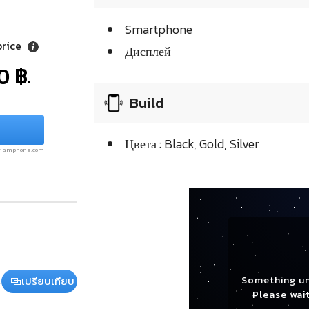
Smartphone
price
Дисплей
0 ฿.
Build
Цвета : Black, Gold, Silver
.siamphone.com
Something u
เปรียบเทียบ
Please wait