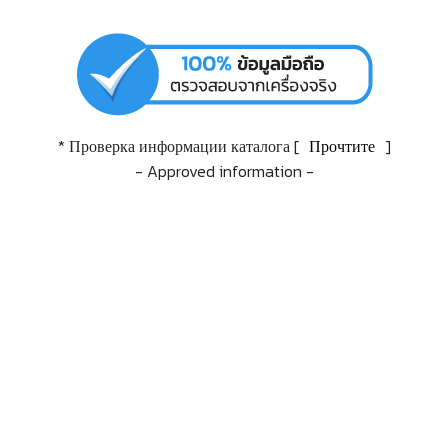
* Проверка информации каталога [
Прочтите
]
- Approved information -