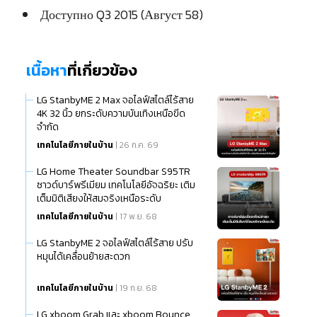
Доступно Q3 2015 (Август 58)
เนื้อหา
ที่เกี่ยวข้อง
LG StanbyME 2 Max จอไลฟ์สไตล์ไร้สาย
4K 32 นิ้ว ยกระดับความบันเทิงเหนือขีด
จำกัด
เทคโนโลยีภายในบ้าน
| 26 ก.ค. 69
LG Home Theater Soundbar S95TR
ซาวด์บาร์พรีเมียม เทคโนโลยีอัจฉริยะ เติม
เต็มมิติเสียงให้สมจริงเหนือระดับ
เทคโนโลยีภายในบ้าน
| 17 พ.ย. 68
LG StanbyME 2 จอไลฟ์สไตล์ไร้สาย ปรับ
หมุนได้เคลื่อนย้ายสะดวก
เทคโนโลยีภายในบ้าน
| 19 ก.ย. 68
LG xboom Grab และ xboom Bounce