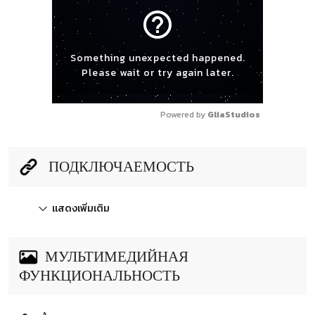
help_outline
Something unexpected happened.
Please wait or try again later.
Powered by 
GliaStudios
ПОДКЛЮЧАЕМОСТЬ
แสดงเพิ่มเติม
МУЛЬТИМЕДИЙНАЯ
ФУНКЦИОНАЛЬНОСТЬ