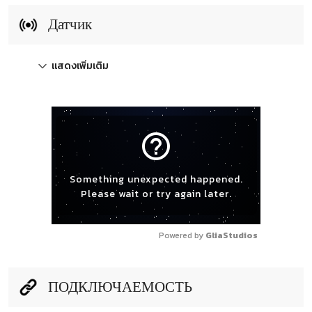
Датчик
แสดงเพิ่มเติม
help_outline
Something unexpected happened.
Please wait or try again later.
Powered by 
GliaStudios
ПОДКЛЮЧАЕМОСТЬ