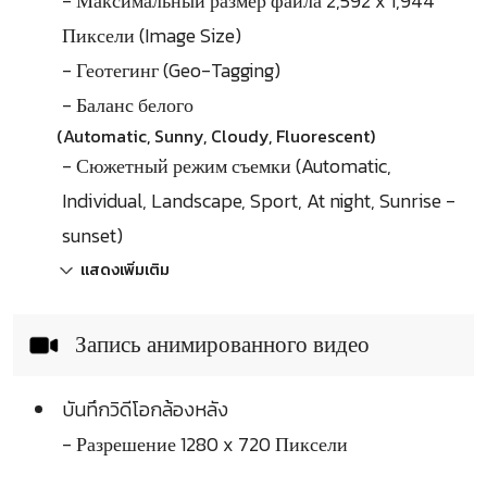
- Максимальный размер файла 2,592 x 1,944
Пиксели (Image Size)
- Геотегинг (Geo-Tagging)
- Баланс белого
(Automatic, Sunny, Cloudy, Fluorescent)
- Сюжетный режим съемки (Automatic,
Individual, Landscape, Sport, At night, Sunrise -
sunset)
แสดงเพิ่มเติม
Запись анимированного видео
บันทึกวิดีโอกล้องหลัง
- Разрешение 1280 x 720 Пиксели