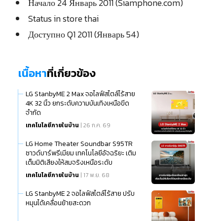
Начало 24 Январь 2011 (Siamphone.com)
Status in store thai
Доступно Q1 2011 (Январь 54)
เนื้อหา
ที่เกี่ยวข้อง
LG StanbyME 2 Max จอไลฟ์สไตล์ไร้สาย
4K 32 นิ้ว ยกระดับความบันเทิงเหนือขีด
จำกัด
เทคโนโลยีภายในบ้าน
| 26 ก.ค. 69
LG Home Theater Soundbar S95TR
ซาวด์บาร์พรีเมียม เทคโนโลยีอัจฉริยะ เติม
เต็มมิติเสียงให้สมจริงเหนือระดับ
เทคโนโลยีภายในบ้าน
| 17 พ.ย. 68
LG StanbyME 2 จอไลฟ์สไตล์ไร้สาย ปรับ
หมุนได้เคลื่อนย้ายสะดวก