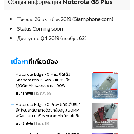
Общая информация Motorola G8 Plus
Начало 26 октябрь 2019 (Siamphone.com)
Status Coming soon
Доступно Q4 2019 (ноябрь 62)
เนื้อหา
ที่เกี่ยวข้อง
Motorola Edge 70 Max จัดเต็ม
Snapdragon 8 Gen 5 แบตฯ อึด
7,100mAh รองรับชาร์จ 90W
สมาร์ทโฟน
| 15 ก.ค. 69
Motorola Edge 70 Pro+ ยกระดับสมา
ร์ตโฟนระดับกลางด้วยกล้องซูม 50MP
พร้อมแบตเตอรี่ 6,500mAh ในงบไม่ถึง
20,000 บาท
สมาร์ทโฟน
| 1 ก.ค. 69