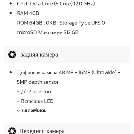
CPU : Octa Core (8 Core) (2.0 GHz)
RAM 4GB
ROM 64GB , 0KB : Storage Type UFS 0
microSD Максимум 512 GB
задняя камера
Цифровая камера 48 MP + 16MP (Ultrawide) +
5MP depth sensor
- ƒ/1.7 aperture
- Вспышка LED
แสดงเพิ่มเติม
Передняя камера