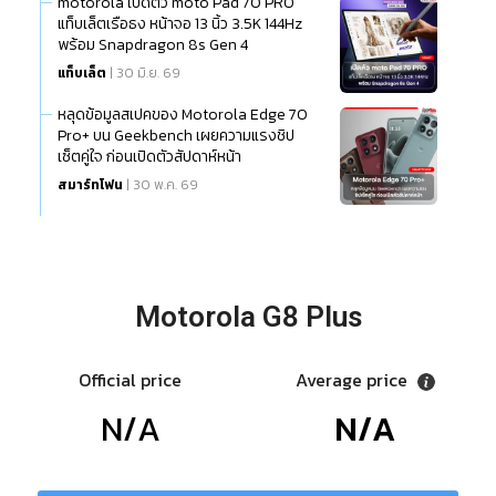
motorola เปิดตัว moto Pad 70 PRO
แท็บเล็ตเรือธง หน้าจอ 13 นิ้ว 3.5K 144Hz
พร้อม Snapdragon 8s Gen 4
แท็บเล็ต
| 30 มิ.ย. 69
หลุดข้อมูลสเปคของ Motorola Edge 70
Pro+ บน Geekbench เผยความแรงชิป
เซ็ตคู่ใจ ก่อนเปิดตัวสัปดาห์หน้า
สมาร์ทโฟน
| 30 พ.ค. 69
Motorola G8 Plus
Official price
Average price
N/A
N/A