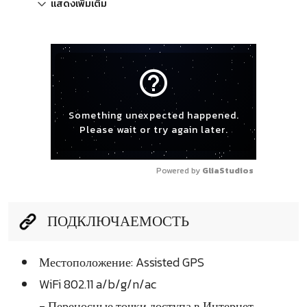
แสดงเพิ่มเติม
help_outline
Something unexpected happened.
Please wait or try again later.
Powered by 
GliaStudios
ПОДКЛЮЧАЕМОСТЬ
Местоположение: Assisted GPS
WiFi 802.11 a/b/g/n/ac
- Переносные точки доступа в Интернет