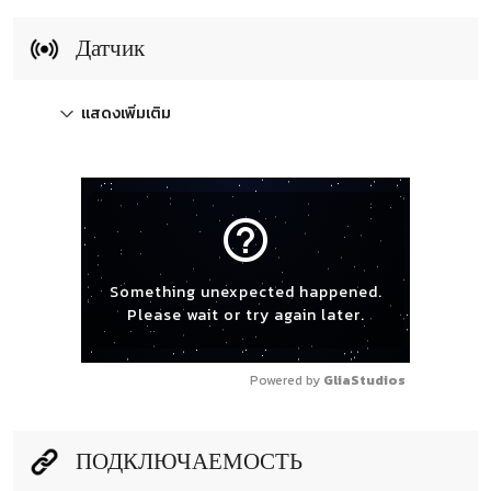
Датчик
แสดงเพิ่มเติม
help_outline
Something unexpected happened.
Please wait or try again later.
Powered by 
GliaStudios
ПОДКЛЮЧАЕМОСТЬ