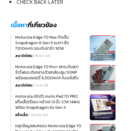
CHECK BACK LATER
เนื้อหา
ที่เกี่ยวข้อง
Motorola Edge 70 Max จัดเต็ม
Snapdragon 8 Gen 5 แบตฯ อึด
7,100mAh รองรับชาร์จ 90W
สมาร์ทโฟน
| 15 ก.ค. 69
Motorola Edge 70 Pro+ ยกระดับสมา
ร์ตโฟนระดับกลางด้วยกล้องซูม 50MP
พร้อมแบตเตอรี่ 6,500mAh ในงบไม่ถึง
20,000 บาท
สมาร์ทโฟน
| 1 ก.ค. 69
motorola เปิดตัว moto Pad 70 PRO
แท็บเล็ตเรือธง หน้าจอ 13 นิ้ว 3.5K 144Hz
พร้อม Snapdragon 8s Gen 4
แท็บเล็ต
| 30 มิ.ย. 69
หลุดข้อมูลสเปคของ Motorola Edge 70