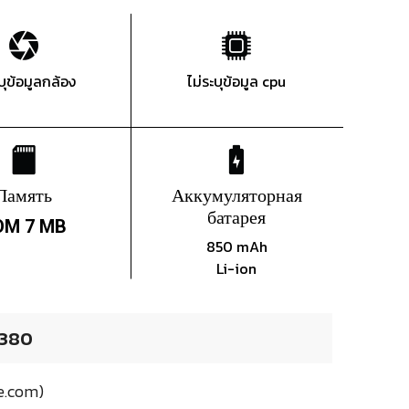
ะบุข้อมูลกล้อง
ไม่ระบุข้อมูล cpu
Память
Аккумуляторная
батарея
OM 7 MB
850 mAh
Li-ion
W380
e.com)