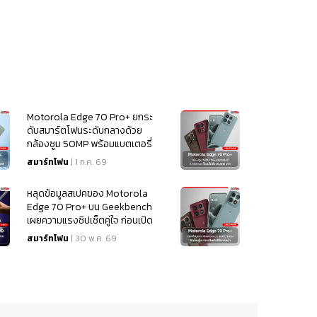
Motorola Edge 70 Pro+ ยกระ
ดับสมาร์ตโฟนระดับกลางด้วย
กล้องซูม 50MP พร้อมแบตเตอรี่
6,500mAh ในงบไม่ถึง 20,000
สมาร์ทโฟน
| 1 ก.ค. 69
บาท
หลุดข้อมูลสเปคของ Motorola
Edge 70 Pro+ บน Geekbench
เผยความแรงชิปเซ็ตคู่ใจ ก่อนเปิด
ตัวสัปดาห์หน้า
สมาร์ทโฟน
| 30 พ.ค. 69