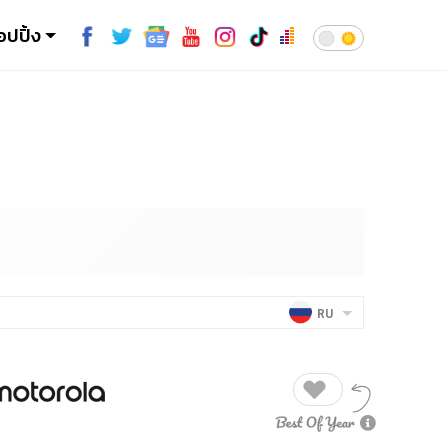
อปปิ้ง
RU