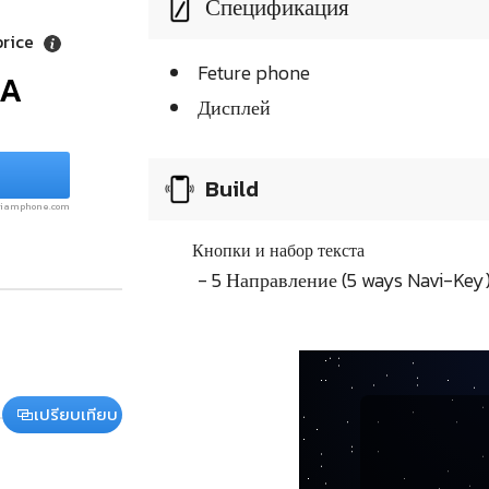
Спецификация
price
Feture phone
/A
Дисплей
Build
.siamphone.com
Кнопки и набор текста
- 5 Направление (5 ways Navi-Key
เปรียบเทียบ