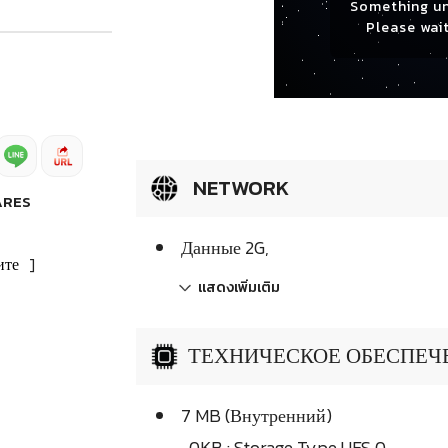
Something u
Please wait
NETWORK
ARES
Данные 2G,
ите
]
แสดงเพิ่มเติม
ТЕХНИЧЕСКОЕ ОБЕСПЕЧЕН
7 MB (Внутренний)
, 0KB : Storage Type UFS 0