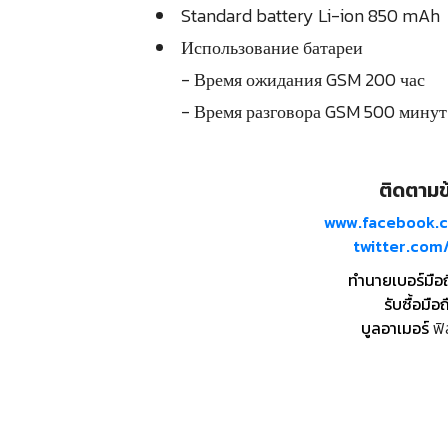
Standard battery Li-ion 850 mAh
Использование батареи
- Время ожидания GSM 200 час
- Время разговора GSM 500 минут
ติดตามข้
www.facebook.
twitter.co
ทำนายเบอร์มือ
รับซื้อมือถ
บูลอาเมอร์
ฟิ