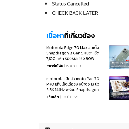
Status Cancelled
CHECK BACK LATER
เนื้อหา
ที่เกี่ยวข้อง
Motorola Edge 70 Max จัดเต็ม
Snapdragon 8 Gen 5 แบตฯ อึด
7,100mAh รองรับชาร์จ 90W
สมาร์ทโฟน
| 15 ก.ค. 69
motorola เปิดตัว moto Pad 70
PRO แท็บเล็ตเรือธง หน้าจอ 13 นิ้ว
3.5K 144Hz พร้อม Snapdragon
8s Gen 4
แท็บเล็ต
| 30 มิ.ย. 69