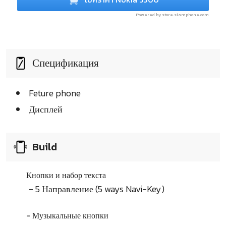
Powered by store.siamphone.com
Спецификация
Feture phone
Дисплей
Build
Кнопки и набор текста
- 5 Направление (5 ways Navi-Key)
- Музыкальные кнопки