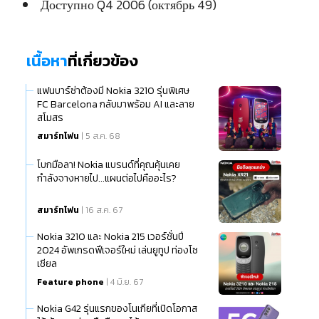
Доступно Q4 2006 (октябрь 49)
เนื้อหา
ที่เกี่ยวข้อง
แฟนบาร์ซ่าต้องมี Nokia 3210 รุ่นพิเศษ
FC Barcelona กลับมาพร้อม AI และลาย
สโมสร
สมาร์ทโฟน
| 5 ส.ค. 68
โบกมือลา! Nokia แบรนด์ที่คุณคุ้นเคย
กำลังจางหายไป...แผนต่อไปคืออะไร?
สมาร์ทโฟน
| 16 ส.ค. 67
Nokia 3210 และ Nokia 215 เวอร์ชั่นปี
2024 อัพเกรดฟีเจอร์ใหม่ เล่นยูทูป ท่องโซ
เชียล
Feature phone
| 4 มิ.ย. 67
Nokia G42 รุ่นแรกของโนเกียที่เปิดโอกาส