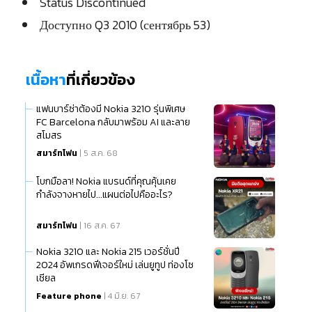
Status Discontinued
Доступно Q3 2010 (сентябрь 53)
เนื้อหา
ที่เกี่ยวข้อง
แฟนบาร์ซ่าต้องมี Nokia 3210 รุ่นพิเศษ
FC Barcelona กลับมาพร้อม AI และลาย
สโมสร
สมาร์ทโฟน
| 5 ส.ค. 68
โบกมือลา! Nokia แบรนด์ที่คุณคุ้นเคย
กำลังจางหายไป...แผนต่อไปคืออะไร?
สมาร์ทโฟน
| 16 ส.ค. 67
Nokia 3210 และ Nokia 215 เวอร์ชั่นปี
2024 อัพเกรดฟีเจอร์ใหม่ เล่นยูทูป ท่องโซ
เชียล
Feature phone
| 4 มิ.ย. 67