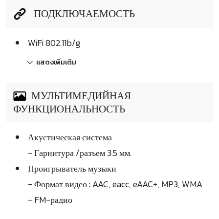
ПОДКЛЮЧАЕМОСТЬ
WiFi 802.11b/g
แสดงเพิ่มเติม
МУЛЬТИМЕДИЙНАЯ
ФУНКЦИОНАЛЬНОСТЬ
Акустическая система
- Гарнитура /разъем 3.5 мм.
Проигрыватель музыки
- Формат видео : AAC, eacc, eAAC+, MP3, WMA
- FM-радио