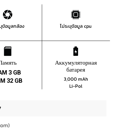
ะบุข้อมูลกล้อง
ไม่ระบุข้อมูล cpu
Память
Аккумуляторная
батарея
AM 3 GB
3,000 mAh
M 32 GB
Li-Pol
7
com)