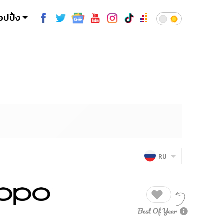
อปปิ้ง
RU