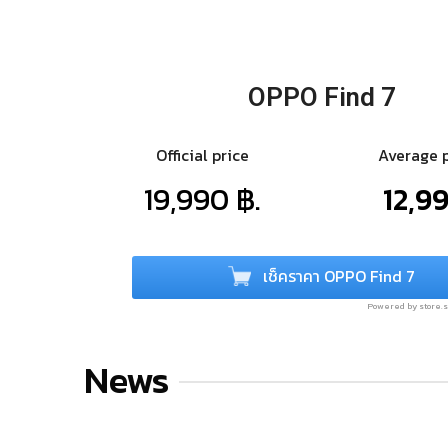
OPPO Find 7
Official price
Average 
19,990 ฿.
12,99
เช็คราคา OPPO Find 7
Powered by store
News