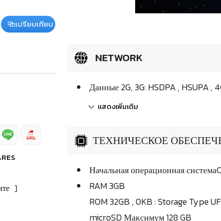
เปรียบเทียบ
NETWORK
Данные 2G, 3G: HSDPA , HSUPA , 
แสดงเพิ่มเติม
ТЕХНИЧЕСКОЕ ОБЕСПЕЧЕН
ARES
Начальная операционная системаCo
RAM 3GB
ите
]
ROM 32GB , 0KB : Storage Type UF
microSD Максимум 128 GB