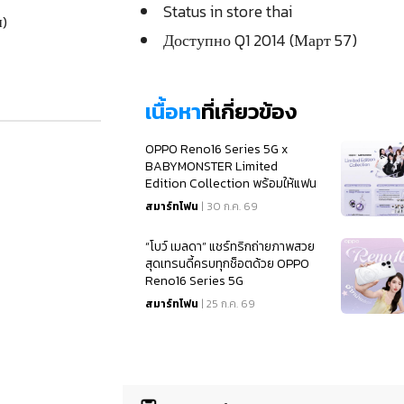
Status in store thai
м)
Доступно Q1 2014 (Март 57)
เนื้อหา
ที่เกี่ยวข้อง
OPPO Reno16 Series 5G x
BABYMONSTER Limited
Edition Collection พร้อมให้แฟน
ๆ เป็นเจ้าของแล้ว
สมาร์ทโฟน
| 30 ก.ค. 69
“โบว์ เมลดา” แชร์ทริกถ่ายภาพสวย
สุดเทรนดี้ครบทุกช็อตด้วย OPPO
Reno16 Series 5G
สมาร์ทโฟน
| 25 ก.ค. 69