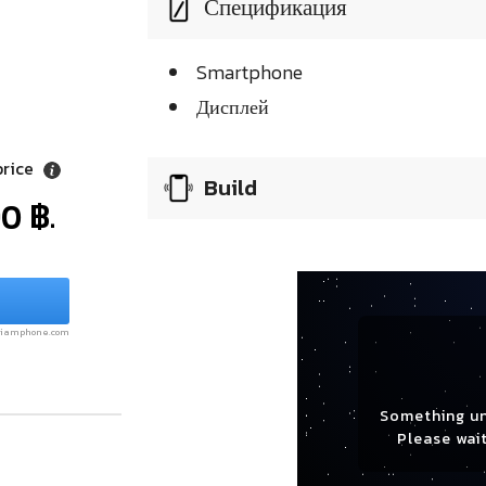
Спецификация
Smartphone
Дисплей
price
Build
0 ฿.
.siamphone.com
Something u
Please wait