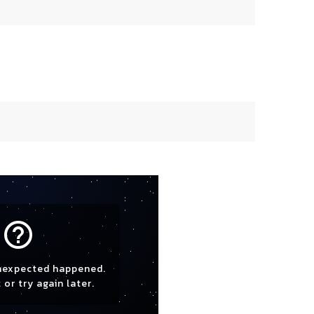
help_outline
nexpected happened.
 or try again later.