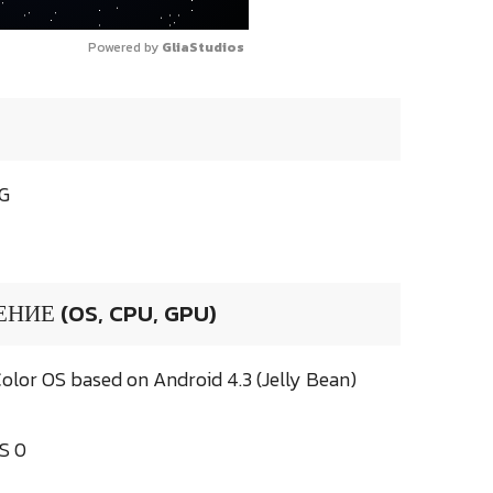
Powered by 
GliaStudios
4G
ИЕ (OS, CPU, GPU)
lor OS based on Android 4.3 (Jelly Bean)
S 0