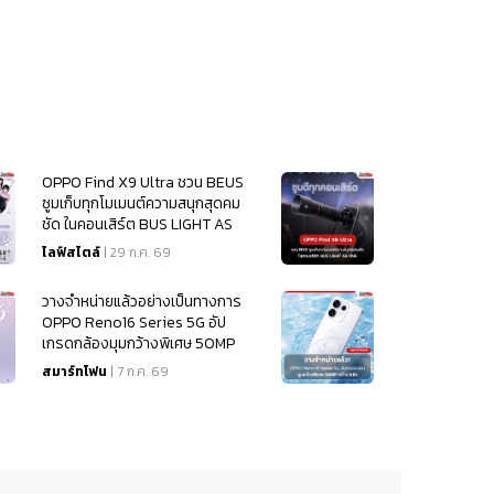
OPPO Find X9 Ultra ชวน BEUS
ซูมเก็บทุกโมเมนต์ความสนุกสุดคม
ชัด ในคอนเสิร์ต BUS LIGHT AS
ONE
ไลฟ์สไตล์
| 29 ก.ค. 69
วางจำหน่ายแล้วอย่างเป็นทางการ
OPPO Reno16 Series 5G อัป
เกรดกล้องมุมกว้างพิเศษ 50MP
กว้าง 0.6x
สมาร์ทโฟน
| 7 ก.ค. 69