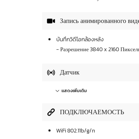
Запись анимированного вид
บันทึกวิดีโอกล้องหลัง
- Разрешение 3840 x 2160 Пиксел
Датчик
แสดงเพิ่มเติม
ПОДКЛЮЧАЕМОСТЬ
WiFi 802.11b/g/n