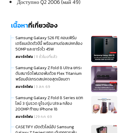
Доступно Q2 2006 (май 49)
เนื้อหา
ที่เกี่ยวข้อง
Samsung Galaxy S26 FE คอนเฟิร์ม
เตรียมเปิดตัวปีนี้ พร้อมสานต่อสเปคกล้อง
50MP และชาร์จไว 45W
สมาร์ทโฟน
| 11 ชั่วโมงที่แล้ว
Samsung Galaxy Z Fold 8 Ultra ยกระ
ดับสมาร์ตโฟนจอพับด้วย Flex Titanium
พร้อมอัปเกรดสเปคจอสุดเนียนตา
สมาร์ทโฟน
| 3 ส.ค. 69
Samsung Galaxy Z Fold 8 Series แตก
ไลน์ 3 รุ่นรวด ชูโรงรุ่น Ultra กล้อง
200MP ท้าชน iPhone 18
สมาร์ทโฟน
| 29 ก.ค. 69
CASETiFY เปิดตัวไลน์อัป Samsung
Galaxy Z Series! ยกระดับทุกการพับ