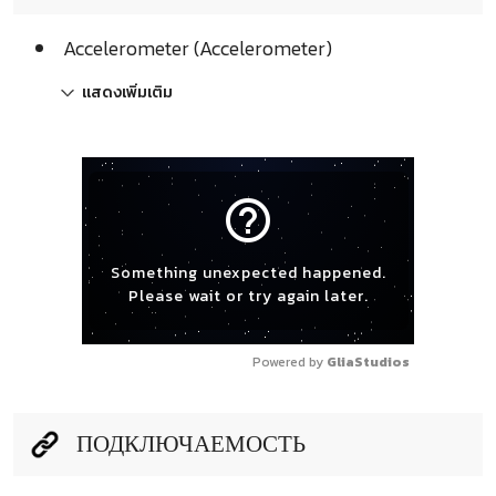
Accelerometer (Accelerometer)
แสดงเพิ่มเติม
help_outline
Something unexpected happened.
Please wait or try again later.
Powered by 
GliaStudios
ПОДКЛЮЧАЕМОСТЬ