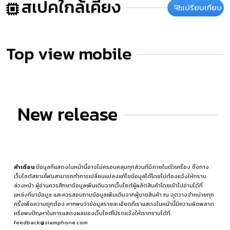
สเปคใกล้เคียง
เปรียบเทียบ
Top view mobile
New release
คำเตือน
ข้อมูลที่แสดงในหน้านี้อาจไม่ครอบคลุมทุกส่วนที่มีภายในตัวเครื่อง ซึ่งทาง
เว็บไซต์สยามโฟนสามารถทำการเปลี่ยนแปลงแก้ไขข้อมูลได้โดยไม่ต้องแจ้งให้ทราบ
ล่วงหน้า ผู้อ่านควรศึกษาข้อมูลเพิ่มเติมจากเว็บไซต์ผู้ผลิตสินค้าโดยเข้าไปอ่านได้ที่
แหล่งที่มาข้อมูล
และควรสอบถามข้อมูลเพิ่มเติมจากผู้ขายสินค้า ณ จุดวางจำหน่ายทุก
ครั้งเพื่อความถูกต้อง หากพบว่าข้อมูลรายละเอียดที่เราแสดงในหน้านี้มีความผิดพลาด
หรือพบปัญหาในการแสดงผลของเว็บไซต์โปรดแจ้งให้เราทราบได้ที่
feedback@siamphone.com