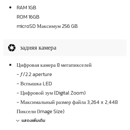
RAM 1GB
ROM 16GB
microSD Максимум 256 GB
задняя камера
Цифровая камера 8 мегапикселей
- ƒ/2.2 aperture
- Вспышка LED
- Цифровой зум (Digital Zoom)
- Максимальный размер файла 3,264 x 2,448
Пиксели (Image Size)
แสดงเพิ่มเติม