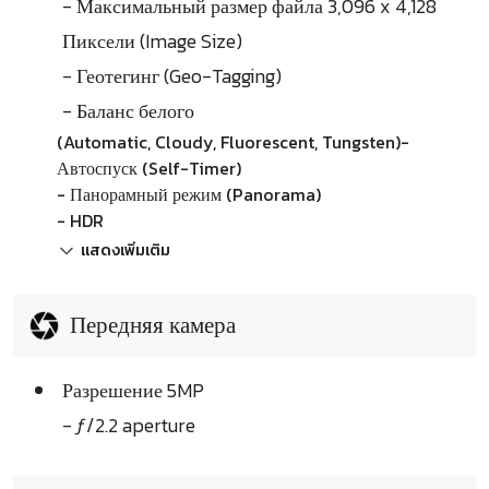
- Максимальный размер файла 3,096 x 4,128
Пиксели (Image Size)
- Геотегинг (Geo-Tagging)
- Баланс белого
(Automatic, Cloudy, Fluorescent, Tungsten)-
Автоспуск (Self-Timer)
- Панорамный режим (Panorama)
- HDR
แสดงเพิ่มเติม
Передняя камера
Разрешение 5MP
- ƒ/2.2 aperture