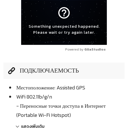
help_outline
Something unexpected happened.
Please wait or try again later.
Powered by 
GliaStudios
ПОДКЛЮЧАЕМОСТЬ
Местоположение: Assisted GPS
WiFi 802.11b/g/n
- Переносные точки доступа в Интернет
(Portable Wi-Fi Hotspot)
แสดงเพิ่มเติม