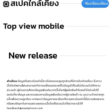
สเปคใกล้เคียง
เปรียบเทียบ
Top view mobile
New release
คำเตือน
ข้อมูลที่แสดงในหน้านี้อาจไม่ครอบคลุมทุกส่วนที่มีภายในตัวเครื่อง ซึ่งทาง
เว็บไซต์สยามโฟนสามารถทำการเปลี่ยนแปลงแก้ไขข้อมูลได้โดยไม่ต้องแจ้งให้ทราบ
ล่วงหน้า ผู้อ่านควรศึกษาข้อมูลเพิ่มเติมจากเว็บไซต์ผู้ผลิตสินค้าโดยเข้าไปอ่านได้ที่
แหล่งที่มาข้อมูล
และควรสอบถามข้อมูลเพิ่มเติมจากผู้ขายสินค้า ณ จุดวางจำหน่ายทุก
ครั้งเพื่อความถูกต้อง หากพบว่าข้อมูลรายละเอียดที่เราแสดงในหน้านี้มีความผิดพลาด
หรือพบปัญหาในการแสดงผลของเว็บไซต์โปรดแจ้งให้เราทราบได้ที่
feedback@siamphone.com