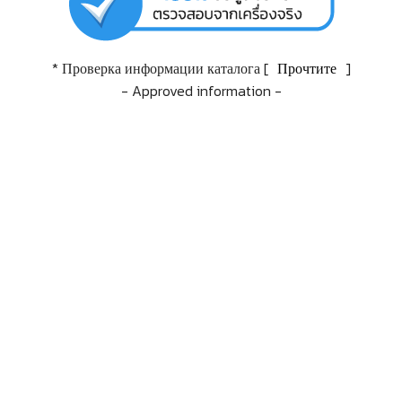
* Проверка информации каталога [
Прочтите
]
- Approved information -