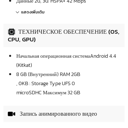
Данные 2G, 3G: HSPA+ 42 Mbps
แสดงเพิ่มเติม
ТЕХНИЧЕСКОЕ ОБЕСПЕЧЕНИЕ (OS,
CPU, GPU)
Начальная операционная системаAndroid 4.4
(Kitkat)
8 GB (Внутренний) RAM 2GB
, 0KB : Storage Type UFS 0
microSDHC Максимум 32 GB
Запись анимированного видео