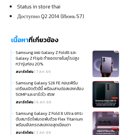
Status in store thai
Доступно Q2 2014 (Июнь 57)
เนื้อหา
ที่เกี่ยวข้อง
Samsung เผย Galaxy Z Fold8 และ
Galaxy Z Flip8 ทำยอดขายในยุโรปสูง
กว่ารุ่นก่อน 20%
สมาร์ทโฟน
| 7 ส.ค. 69
Samsung Galaxy S26 FE คอนเฟิร์ม
เตรียมเปิดตัวปีนี้ พร้อมสานต่อสเปคกล้อง
50MP และชาร์จไว 45W
สมาร์ทโฟน
| 6 ส.ค. 69
Samsung Galaxy Z Fold 8 Ultra ยกระ
ดับสมาร์ตโฟนจอพับด้วย Flex Titanium
พร้อมอัปเกรดสเปคจอสุดเนียนตา
สมาร์ทโฟน
| 3 ส.ค. 69