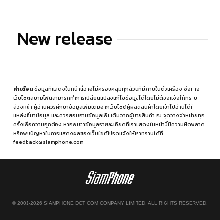
New release
คำเตือน
ข้อมูลที่แสดงในหน้านี้อาจไม่ครอบคลุมทุกส่วนที่มีภายในตัวเครื่อง ซึ่งทาง
เว็บไซต์สยามโฟนสามารถทำการเปลี่ยนแปลงแก้ไขข้อมูลได้โดยไม่ต้องแจ้งให้ทราบ
ล่วงหน้า ผู้อ่านควรศึกษาข้อมูลเพิ่มเติมจากเว็บไซต์ผู้ผลิตสินค้าโดยเข้าไปอ่านได้ที่
แหล่งที่มาข้อมูล
และควรสอบถามข้อมูลเพิ่มเติมจากผู้ขายสินค้า ณ จุดวางจำหน่ายทุก
ครั้งเพื่อความถูกต้อง หากพบว่าข้อมูลรายละเอียดที่เราแสดงในหน้านี้มีความผิดพลาด
หรือพบปัญหาในการแสดงผลของเว็บไซต์โปรดแจ้งให้เราทราบได้ที่
feedback@siamphone.com
© 2001-2026 SIAMPHONE DOT COM COMPANY LIMITED. ALL RIGHTS RESERVED.