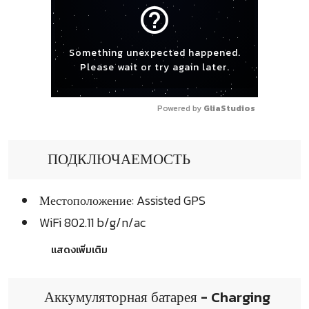
help_outline
Something unexpected happened.
Please wait or try again later.
Powered by 
GliaStudios
ПОДКЛЮЧАЕМОСТЬ
Местоположение: Assisted GPS
WiFi 802.11 b/g/n/ac
แสดงเพิ่มเติม
Аккумуляторная батарея - Charging