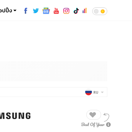
อปปิ้ง
RU