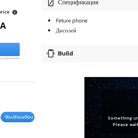
Спецификация
price
Feture phone
/A
Дисплей
Build
.siamphone.com
เปรียบเทียบ
Something u
Please wait