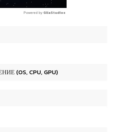
Powered by 
GliaStudios
ИЕ (OS, CPU, GPU)