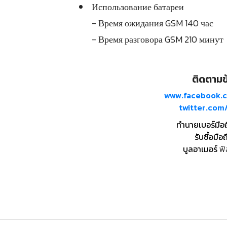
Использование батареи
- Время ожидания GSM 140 час
- Время разговора GSM 210 минут
ติดตามข้
www.facebook.
twitter.co
ทำนายเบอร์มือ
รับซื้อมือถ
บูลอาเมอร์
ฟิ