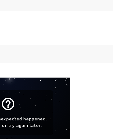
help_outline
nexpected happened.
 or try again later.