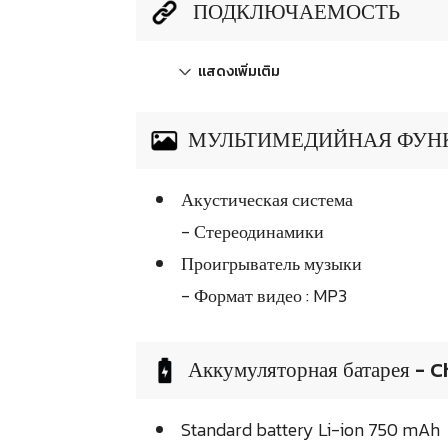
ПОДКЛЮЧАЕМОСТЬ
แสดงเพิ่มเติม
МУЛЬТИМЕДИЙНАЯ ФУН
Акустическая система
- Стереодинамики
Проигрыватель музыки
- Формат видео : MP3
Аккумуляторная батарея - C
Standard battery Li-ion 750 mAh