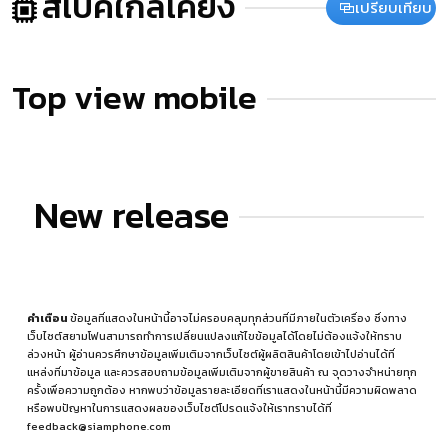
สเปคใกล้เคียง
เปรียบเทียบ
Top view mobile
New release
คำเตือน
ข้อมูลที่แสดงในหน้านี้อาจไม่ครอบคลุมทุกส่วนที่มีภายในตัวเครื่อง ซึ่งทาง
เว็บไซต์สยามโฟนสามารถทำการเปลี่ยนแปลงแก้ไขข้อมูลได้โดยไม่ต้องแจ้งให้ทราบ
ล่วงหน้า ผู้อ่านควรศึกษาข้อมูลเพิ่มเติมจากเว็บไซต์ผู้ผลิตสินค้าโดยเข้าไปอ่านได้ที่
แหล่งที่มาข้อมูล
และควรสอบถามข้อมูลเพิ่มเติมจากผู้ขายสินค้า ณ จุดวางจำหน่ายทุก
ครั้งเพื่อความถูกต้อง หากพบว่าข้อมูลรายละเอียดที่เราแสดงในหน้านี้มีความผิดพลาด
หรือพบปัญหาในการแสดงผลของเว็บไซต์โปรดแจ้งให้เราทราบได้ที่
feedback@siamphone.com