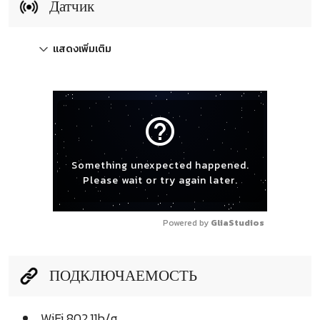
Датчик
แสดงเพิ่มเติม
help_outline
Something unexpected happened.
Please wait or try again later.
Powered by 
GliaStudios
ПОДКЛЮЧАЕМОСТЬ
WiFi 802.11b/g