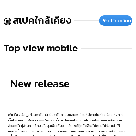
สเปคใกล้เคียง
เปรียบเทียบ
Top view mobile
New release
คำเตือน
ข้อมูลที่แสดงในหน้านี้อาจไม่ครอบคลุมทุกส่วนที่มีภายในตัวเครื่อง ซึ่งทาง
เว็บไซต์สยามโฟนสามารถทำการเปลี่ยนแปลงแก้ไขข้อมูลได้โดยไม่ต้องแจ้งให้ทราบ
ล่วงหน้า ผู้อ่านควรศึกษาข้อมูลเพิ่มเติมจากเว็บไซต์ผู้ผลิตสินค้าโดยเข้าไปอ่านได้ที่
แหล่งที่มาข้อมูล
และควรสอบถามข้อมูลเพิ่มเติมจากผู้ขายสินค้า ณ จุดวางจำหน่ายทุก