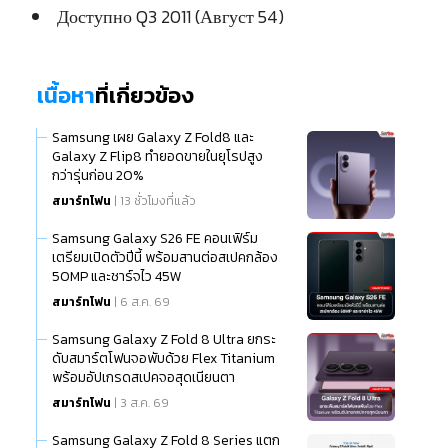
Доступно Q3 2011 (Август 54)
เนื้อหา
ที่เกี่ยวข้อง
Samsung เผย Galaxy Z Fold8 และ
Galaxy Z Flip8 ทำยอดขายในยุโรปสูง
กว่ารุ่นก่อน 20%
สมาร์ทโฟน
| 13 ชั่วโมงที่แล้ว
Samsung Galaxy S26 FE คอนเฟิร์ม
เตรียมเปิดตัวปีนี้ พร้อมสานต่อสเปคกล้อง
50MP และชาร์จไว 45W
สมาร์ทโฟน
| 6 ส.ค. 69
Samsung Galaxy Z Fold 8 Ultra ยกระ
ดับสมาร์ตโฟนจอพับด้วย Flex Titanium
พร้อมอัปเกรดสเปคจอสุดเนียนตา
สมาร์ทโฟน
| 3 ส.ค. 69
Samsung Galaxy Z Fold 8 Series แตก