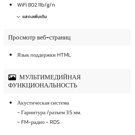
WiFi 802.11b/g/n
แสดงเพิ่มเติม
Просмотр веб-страниц
Язык поддержки HTML
МУЛЬТИМЕДИЙНАЯ
ФУНКЦИОНАЛЬНОСТЬ
Акустическая система
- Гарнитура /разъем 3.5 мм.
- FM-радио - RDS