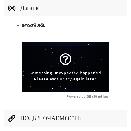
Датчик
แสดงเพิ่มเติม
help_outline
Something unexpected happened.
Please wait or try again later.
Powered by 
GliaStudios
ПОДКЛЮЧАЕМОСТЬ