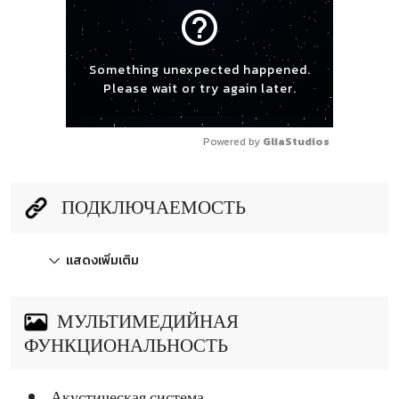
help_outline
Something unexpected happened.
Please wait or try again later.
Powered by 
GliaStudios
ПОДКЛЮЧАЕМОСТЬ
แสดงเพิ่มเติม
МУЛЬТИМЕДИЙНАЯ
ФУНКЦИОНАЛЬНОСТЬ
Акустическая система