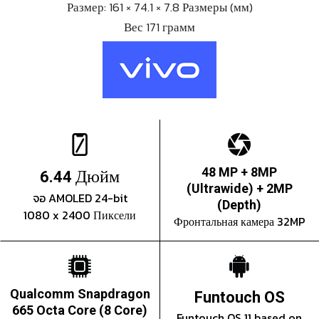
Размер: 161 × 74.1 × 7.8 Размеры (мм)
Вес 171 грамм
Дюйм
48 MP + 8MP
6.44
(Ultrawide) + 2MP
จอ AMOLED 24-bit
(Depth)
1080 x 2400 Пиксели
Фронтальная камера 32MP
Qualcomm Snapdragon
Funtouch OS
665 Octa Core (8 Core)
Funtouch OS 11 based on