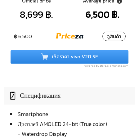
Official price
Average price
8,699 ฿.
6,500 ฿.
฿ 6,500
ดูสินค้า
เช็คราคา vivo V20 SE
Powered by store.siamphone.com
Спецификация
Smartphone
Дисплей AMOLED 24-bit (True color)
- Waterdrop Display