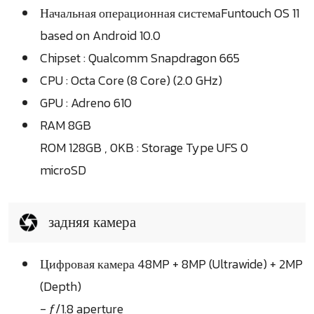
Начальная операционная системаFuntouch OS 11
based on Android 10.0
Chipset : Qualcomm Snapdragon 665
CPU : Octa Core (8 Core) (2.0 GHz)
GPU : Adreno 610
RAM 8GB
ROM 128GB , 0KB : Storage Type UFS 0
microSD
задняя камера
Цифровая камера 48MP + 8MP (Ultrawide) + 2MP
(Depth)
- ƒ/1.8 aperture