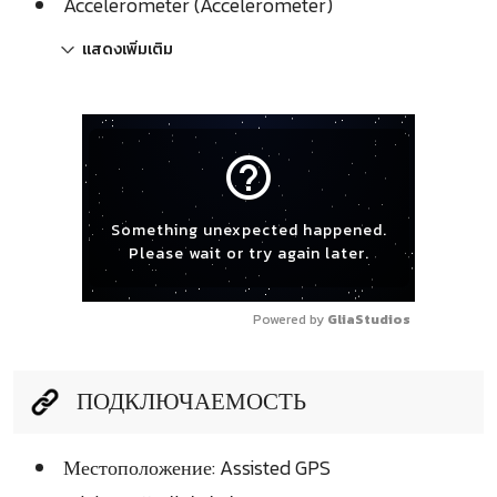
Accelerometer (Accelerometer)
แสดงเพิ่มเติม
help_outline
Something unexpected happened.
Please wait or try again later.
Powered by 
GliaStudios
ПОДКЛЮЧАЕМОСТЬ
Местоположение: Assisted GPS