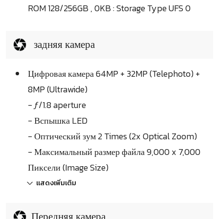
ROM 128/256GB , 0KB : Storage Type UFS 0
задняя камера
Цифровая камера 64MP + 32MP (Telephoto) +
8MP (Ultrawide)
- ƒ/1.8 aperture
- Вспышка LED
- Оптический зум 2 Times (2x Optical Zoom)
- Максимальный размер файла 9,000 x 7,000
Пиксели (Image Size)
แสดงเพิ่มเติม
Передняя камера