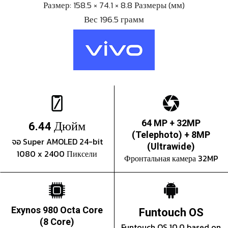
Размер: 158.5 × 74.1 × 8.8 Размеры (мм)
Вес 196.5 грамм
Дюйм
64 MP + 32MP
6.44
(Telephoto) + 8MP
จอ Super AMOLED 24-bit
(Ultrawide)
1080 x 2400 Пиксели
Фронтальная камера 32MP
Exynos 980 Octa Core
Funtouch OS
(8 Core)
Funtouch OS 10.0 based on