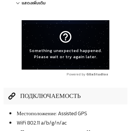
แสดงเพิ่มเติม
help_outline
Something unexpected happened.
Please wait or try again later.
Powered by 
GliaStudios
ПОДКЛЮЧАЕМОСТЬ
Местоположение: Assisted GPS
WiFi 802.11 a/b/g/n/ac