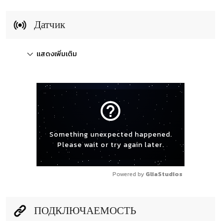
Датчик
แสดงเพิ่มเติม
help_outline
Something unexpected happened.
Please wait or try again later.
Powered by 
GliaStudios
ПОДКЛЮЧАЕМОСТЬ