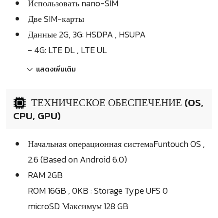
Использовать nano-SIM
Две SIM-карты
Данные 2G, 3G: HSDPA , HSUPA
- 4G: LTE DL , LTE UL
แสดงเพิ่มเติม
ТЕХНИЧЕСКОЕ ОБЕСПЕЧЕНИЕ (OS,
CPU, GPU)
Начальная операционная системаFuntouch OS ,
2.6 (Based on Android 6.0)
RAM 2GB
ROM 16GB , 0KB : Storage Type UFS 0
microSD Максимум 128 GB