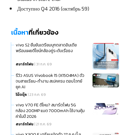
Доступно Q4 2016 (октябрь 59)
เนื้อหา
ที่เกี่ยวข้อง
vivo S2 ยืนยันเตรียมบุกตลาดอินเดีย
พร้อมเผยดีไซน์กล้องคู่ระดับเรือธง
สมาร์ทโฟน
| 31 ก.ค. 69
รีวิว ASUS Vivobook 15 (X1504MA) ตัว
จบสายเรียน-ทำงาน สเปคครบ ตอบโจทย์
ยุค AI
โน๊ตบุ๊ค
| 23 ก.ค. 69
vivo V70 FE ดีไหม? สมาร์ตโฟน 5G
กล้อง 200MP แบต 7000mAh ใช้งานคุ้ม
ค่าในปี 2026
สมาร์ทโฟน
| 21 ก.ค. 69
vivo X300 E เตรียมเปิดตัว 27 ก.ค.นี้ ชู