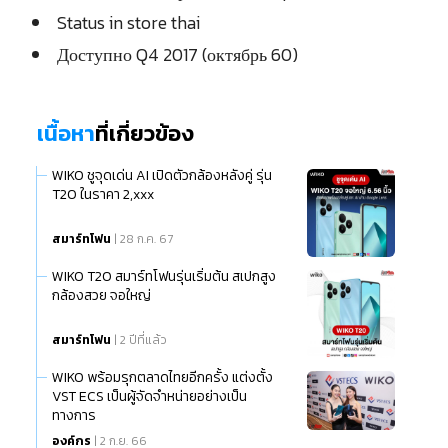
Status in store thai
Доступно Q4 2017 (октябрь 60)
เนื้อหา
ที่เกี่ยวข้อง
WIKO ชูจุดเด่น AI เปิดตัวกล้องหลังคู่ รุ่น
T20 ในราคา 2,xxx
สมาร์ทโฟน
| 28 ก.ค. 67
WIKO T20 สมาร์ทโฟนรุ่นเริ่มต้น สเปกสูง
กล้องสวย จอใหญ่
สมาร์ทโฟน
| 2 ปีที่แล้ว
WIKO พร้อมรุกตลาดไทยอีกครั้ง แต่งตั้ง
VST ECS เป็นผู้จัดจำหน่ายอย่างเป็น
ทางการ
องค์กร
| 2 ก.ย. 66