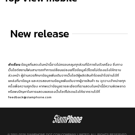
New release
คำเตือน
ข้อมูลที่แสดงในหน้านี้อาจไม่ครอบคลุมทุกส่วนที่มีภายในตัวเครื่อง ซึ่งทาง
เว็บไซต์สยามโฟนสามารถทำการเปลี่ยนแปลงแก้ไขข้อมูลได้โดยไม่ต้องแจ้งให้ทราบ
ล่วงหน้า ผู้อ่านควรศึกษาข้อมูลเพิ่มเติมจากเว็บไซต์ผู้ผลิตสินค้าโดยเข้าไปอ่านได้ที่
แหล่งที่มาข้อมูล
และควรสอบถามข้อมูลเพิ่มเติมจากผู้ขายสินค้า ณ จุดวางจำหน่ายทุก
ครั้งเพื่อความถูกต้อง หากพบว่าข้อมูลรายละเอียดที่เราแสดงในหน้านี้มีความผิดพลาด
หรือพบปัญหาในการแสดงผลของเว็บไซต์โปรดแจ้งให้เราทราบได้ที่
feedback@siamphone.com
© 2001-2026 SIAMPHONE DOT COM COMPANY LIMITED. ALL RIGHTS RESERVED.