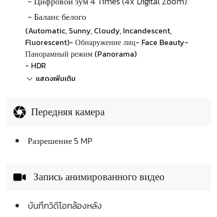
- Цифровой зум 4 Times (4x Digital Zoom)
- Баланс белого
(Automatic, Sunny, Cloudy, Incandescent,
Fluorescent)- Обнаружение лиц- Face Beauty-
Панорамный режим (Panorama)
- HDR
แสดงเพิ่มเติม
Передняя камера
Разрешение 5 MP
Запись анимированного видео
บันทึกวิดีโอกล้องหลัง