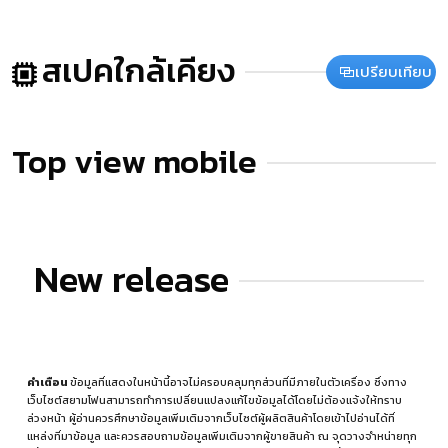
สเปคใกล้เคียง
เปรียบเทียบ
Top view mobile
New release
คำเตือน
ข้อมูลที่แสดงในหน้านี้อาจไม่ครอบคลุมทุกส่วนที่มีภายในตัวเครื่อง ซึ่งทาง
เว็บไซต์สยามโฟนสามารถทำการเปลี่ยนแปลงแก้ไขข้อมูลได้โดยไม่ต้องแจ้งให้ทราบ
ล่วงหน้า ผู้อ่านควรศึกษาข้อมูลเพิ่มเติมจากเว็บไซต์ผู้ผลิตสินค้าโดยเข้าไปอ่านได้ที่
แหล่งที่มาข้อมูล
และควรสอบถามข้อมูลเพิ่มเติมจากผู้ขายสินค้า ณ จุดวางจำหน่ายทุก