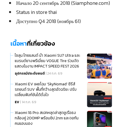
Начало 20 сентябрь 2018 (Siamphone.com)
Status in store thai
Доступно Q4 2018 (ноябрь 61)
เนื้อหา
ที่เกี่ยวข้อง
ไซลุน ไทยแลนด์ นำ Xiaomi SU7 Ultra และ
แบรนด์ยางพรีเมี่ยม VOGUE Tire ร่วมจัด
แสดงในงาน IMPACT SPEED FEST 2026
อุปกรณ์ประดับยนต์
| 24 ก.ค. 69
Xiaomi EV เผยโฉม ‘SkyNomad’ ซีรีส์
รถยนต์ SUV พื้นที่กว้างสุดอัจฉริยะ ปรับ
เปลี่ยนฟังก์ชันได้ดั่งใจ
EV
| 14 ก.ค. 69
Xiaomi 18 Pro สเปคหลุดล่าสุดชูเรือธง
กล้องคู่ 200MP พร้อมชิป 2nm และจอกัน
คนแอบมอง