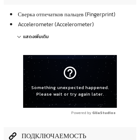
Сверка отпечатков пальцев (Fingerprint)
Accelerometer (Accelerometer)
แสดงเพิ่มเติม
help_outline
Something unexpected happened.
Please wait or try again later.
Powered by 
GliaStudios
ПОДКЛЮЧАЕМОСТЬ