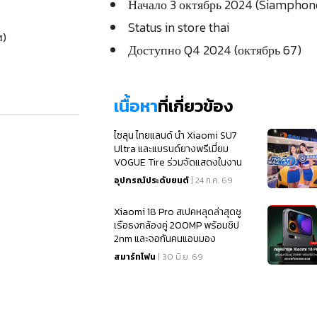
Начало 3 октябрь 2024 (Siamphon
Status in store thai
м)
Доступно Q4 2024 (октябрь 67)
เนื้อหา
ที่เกี่ยวข้อง
ไซลุน ไทยแลนด์ นำ Xiaomi SU7
Ultra และแบรนด์ยางพรีเมี่ยม
VOGUE Tire ร่วมจัดแสดงในงาน
IMPACT SPEED FEST 2026
อุปกรณ์ประดับยนต์
| 24 ก.ค. 69
Xiaomi 18 Pro สเปคหลุดล่าสุดชู
เรือธงกล้องคู่ 200MP พร้อมชิป
2nm และจอกันคนแอบมอง
สมาร์ทโฟน
| 30 มิ.ย. 69