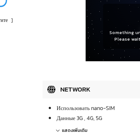
ите
]
Something u
Please wait
NETWORK
Использовать nano-SIM
Данные 3G , 4G, 5G
แสดงเพิ่มเติม