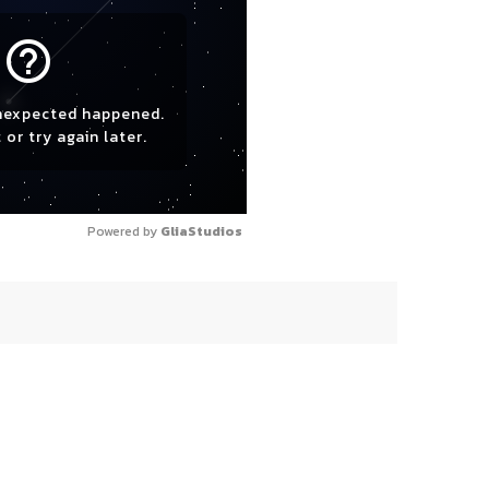
help_outline
nexpected happened.
 or try again later.
Powered by 
GliaStudios