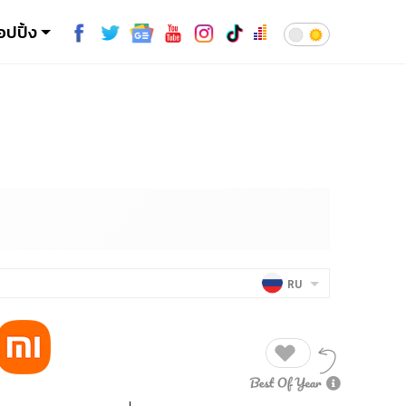
อปปิ้ง
RU