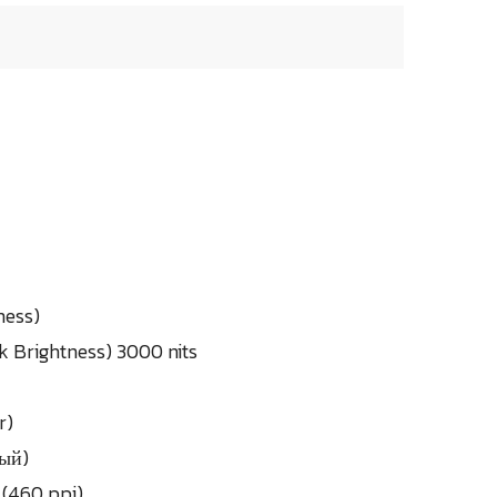
ness)
k Brightness) 3000 nits
r)
ый)
 (460 ppi)