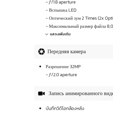
- ƒ/1.8 aperture
- Вспышка LED
- Оптический зум 2 Times (2x Opt
- Максимальный размер файла 8,0
แสดงเพิ่มเติม
Передняя камера
Разрешение 32MP
- ƒ/2.0 aperture
Запись анимированного вид
บันทึกวิดีโอกล้องหลัง