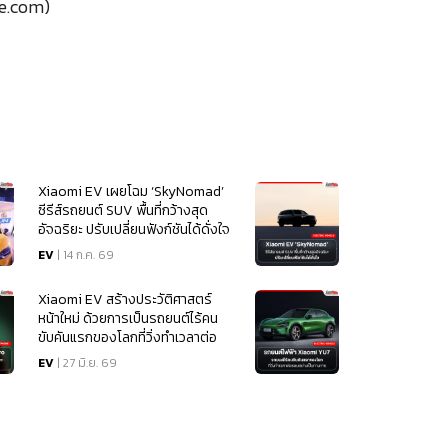
e.com)
Xiaomi EV เผยโฉม ‘SkyNomad’
ซีรีส์รถยนต์ SUV พื้นที่กว้างสุด
อัจฉริยะ ปรับเปลี่ยนฟังก์ชันได้ดั่งใจ
EV
| 14 ก.ค. 69
Xiaomi EV สร้างประวัติศาสตร์
หน้าใหม่ ด้วยการเป็นรถยนต์ไร้คน
ขับคันแรกของโลกที่วิ่งทำเวลาต่อ
รอบอย่างเป็นทางการ
EV
| 27 มิ.ย. 69