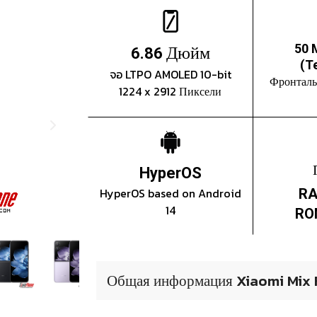
Дюйм
50 
6.86
(T
จอ LTPO AMOLED 10-bit
Фронталь
1224 x 2912 Пиксели
HyperOS
HyperOS based on Android
RA
14
RO
Общая информация Xiaomi Mix F