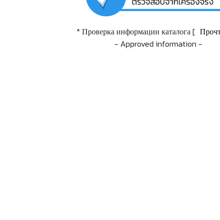
* Проверка информации каталога [
Прочт
- Approved information -