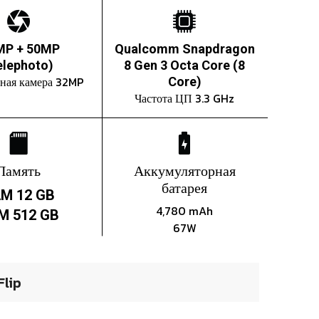
MP + 50MP
Qualcomm Snapdragon
elephoto)
8 Gen 3 Octa Core (8
ная камера 32MP
Core)
Частота ЦП 3.3 GHz
Память
Аккумуляторная
батарея
M 12 GB
4,780 mAh
M 512 GB
67W
lip