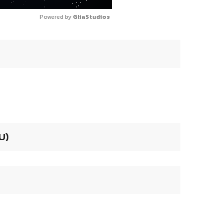
Powered by 
GliaStudios
U)