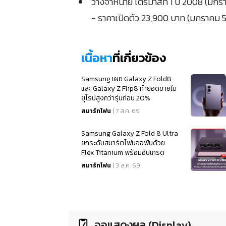
วางจำหน่าย ไตรมาสที่ 1 ปี 2008 (มกร
- ราคาเปิดตัว 23,900 บาท (มกราคม 5
เนื้อหา
ที่เกี่ยวข้อง
Samsung เผย Galaxy Z Fold8
และ Galaxy Z Flip8 ทำยอดขายใน
ยุโรปสูงกว่ารุ่นก่อน 20%
สมาร์ทโฟน
| 7 ส.ค. 69
Samsung Galaxy Z Fold 8 Ultra
ยกระดับสมาร์ตโฟนจอพับด้วย
Flex Titanium พร้อมอัปเกรด
สเปคจอสุดเนียนตา
สมาร์ทโฟน
| 3 ส.ค. 69
จอแสดงผล (Display)