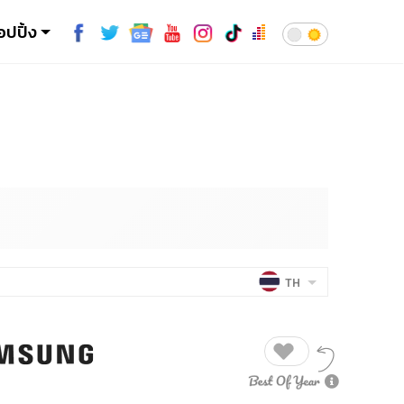
อปปิ้ง
TH