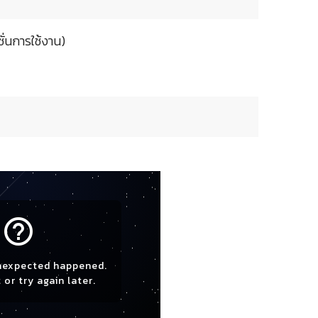
ั่นการใช้งาน)
help_outline
nexpected happened.
 or try again later.