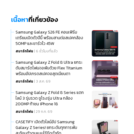
เนื้อหา
ที่เกี่ยวข้อง
Samsung Galaxy S26 FE คอนเฟิร์ม
เตรียมเปิดตัวปีนี้ พร้อมสานต่อสเปคกล้อง
50MP และชาร์จไว 45W
สมาร์ทโฟน
| 6 ชั่วโมงที่แล้ว
Samsung Galaxy Z Fold 8 Ultra ยกระ
ดับสมาร์ตโฟนจอพับด้วย Flex Titanium
พร้อมอัปเกรดสเปคจอสุดเนียนตา
สมาร์ทโฟน
| 3 ส.ค. 69
Samsung Galaxy Z Fold 8 Series แตก
ไลน์ 3 รุ่นรวด ชูโรงรุ่น Ultra กล้อง
200MP ท้าชน iPhone 18
สมาร์ทโฟน
| 29 ก.ค. 69
CASETiFY เปิดตัวไลน์อัป Samsung
Galaxy Z Series! ยกระดับทุกการพับ
สะท้อนตัวตนแบบไร้ขีดจำกัด